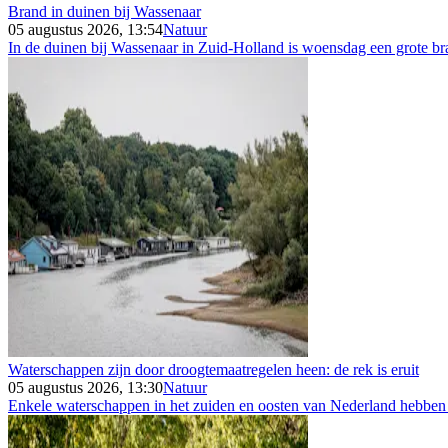
Brand in duinen bij Wassenaar
05 augustus 2026, 13:54
Natuur
In de duinen bij Wassenaar in Zuid-Holland is woensdag een grote bra
Waterschappen zijn door droogtemaatregelen heen: de rek is eruit
05 augustus 2026, 13:30
Natuur
Enkele waterschappen in het zuiden en oosten van Nederland hebben 