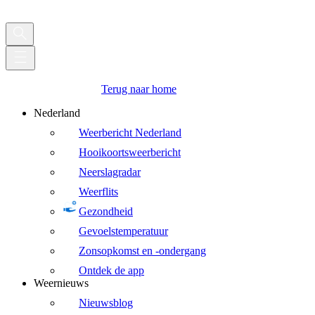
Terug naar home
Nederland
Weerbericht Nederland
Hooikoortsweerbericht
Neerslagradar
Weerflits
Gezondheid
Gevoelstemperatuur
Zonsopkomst en -ondergang
Ontdek de app
Weernieuws
Nieuwsblog