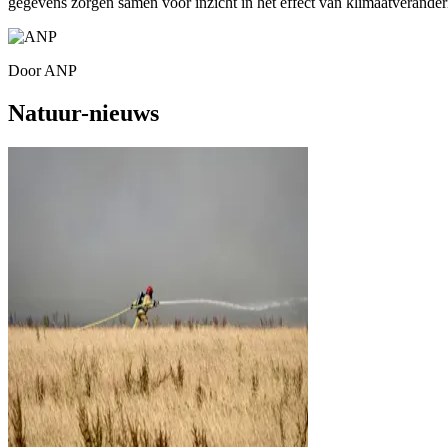
gegevens zorgen samen voor inzicht in het effect van klimaatverander
Door
ANP
Natuur-nieuws