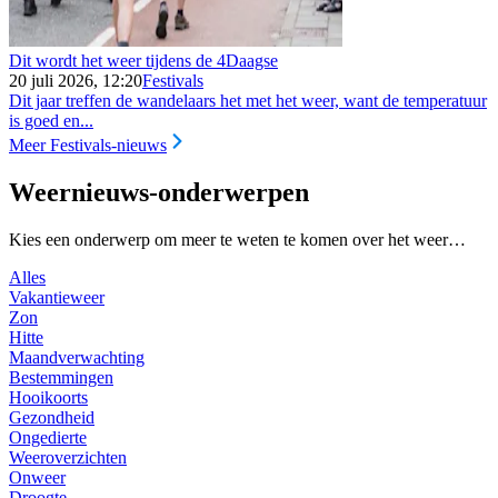
Dit wordt het weer tijdens de 4Daagse
20 juli 2026, 12:20
Festivals
Dit jaar treffen de wandelaars het met het weer, want de temperatuur
is goed en...
Meer Festivals-nieuws
Weernieuws-onderwerpen
Kies een onderwerp om meer te weten te komen over het weer…
Alles
Vakantieweer
Zon
Hitte
Maandverwachting
Bestemmingen
Hooikoorts
Gezondheid
Ongedierte
Weeroverzichten
Onweer
Droogte