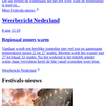
Dit jaar treffen de wandelaars het met het weer, want de temperatuur
is goed en...
Meer Festivals-nieuws
Weerbericht Nederland
8 aug, 11:10
Regionaal zomers warm
Vandaag wordt een heerlijke zomerdag met veel zon en aangename
temperaturen tussen 22 en 27 graden. Morgen wordt het warmer met
27 tot lokaal 32 graden. Na het weekend is het tijdelijk minder
warm, maar vervolgens keert de hitte vanaf woensdag weer terug.
Weerbericht Nederland
Festivals-nieuws