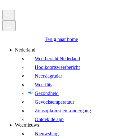
Terug naar home
Nederland
Weerbericht Nederland
Hooikoortsweerbericht
Neerslagradar
Weerflits
Gezondheid
Gevoelstemperatuur
Zonsopkomst en -ondergang
Ontdek de app
Weernieuws
Nieuwsblog