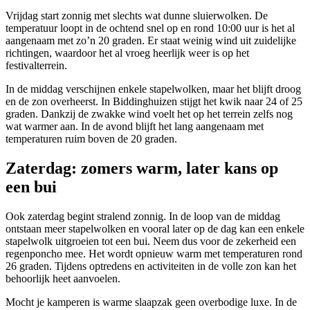
Vrijdag start zonnig met slechts wat dunne sluierwolken. De
temperatuur loopt in de ochtend snel op en rond 10:00 uur is het al
aangenaam met zo’n 20 graden. Er staat weinig wind uit zuidelijke
richtingen, waardoor het al vroeg heerlijk weer is op het
festivalterrein.
In de middag verschijnen enkele stapelwolken, maar het blijft droog
en de zon overheerst. In Biddinghuizen stijgt het kwik naar 24 of 25
graden. Dankzij de zwakke wind voelt het op het terrein zelfs nog
wat warmer aan. In de avond blijft het lang aangenaam met
temperaturen ruim boven de 20 graden.
Zaterdag: zomers warm, later kans op
een bui
Ook zaterdag begint stralend zonnig. In de loop van de middag
ontstaan meer stapelwolken en vooral later op de dag kan een enkele
stapelwolk uitgroeien tot een bui. Neem dus voor de zekerheid een
regenponcho mee. Het wordt opnieuw warm met temperaturen rond
26 graden. Tijdens optredens en activiteiten in de volle zon kan het
behoorlijk heet aanvoelen.
Mocht je kamperen is warme slaapzak geen overbodige luxe. In de