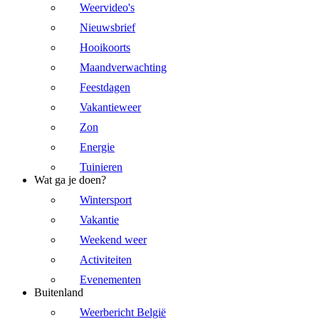
Weervideo's
Nieuwsbrief
Hooikoorts
Maandverwachting
Feestdagen
Vakantieweer
Zon
Energie
Tuinieren
Wat ga je doen?
Wintersport
Vakantie
Weekend weer
Activiteiten
Evenementen
Buitenland
Weerbericht België