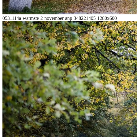
0531114a-warmste-2-november-anp-348221405-1280x600