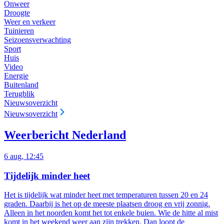
Onweer
Droogte
Weer en verkeer
Tuinieren
Seizoensverwachting
Sport
Huis
Video
Energie
Buitenland
Terugblik
Nieuwsoverzicht
Nieuwsoverzicht
Weerbericht Nederland
6 aug, 12:45
Tijdelijk minder heet
Het is tijdelijk wat minder heet met temperaturen tussen 20 en 24
graden. Daarbij is het op de meeste plaatsen droog en vrij zonnig.
Alleen in het noorden komt het tot enkele buien. Wie de hitte al mist
komt in het weekend weer aan zijn trekken. Dan loopt de