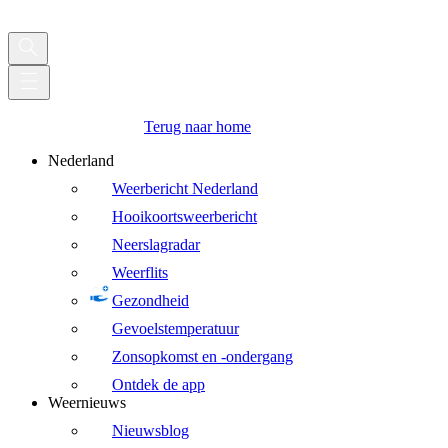
Terug naar home
Nederland
Weerbericht Nederland
Hooikoortsweerbericht
Neerslagradar
Weerflits
Gezondheid
Gevoelstemperatuur
Zonsopkomst en -ondergang
Ontdek de app
Weernieuws
Nieuwsblog