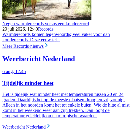
Negen warmterecords versus één kouderecord
29 juli 2026, 12:40
Records
Warmterecords komen tegenwoordig veel vaker voor dan
kouderecords. Deze eeuw tel...
Meer Records-nieuws
Weerbericht Nederland
6 aug, 12:45
Tijdelijk minder heet
Het is tijdelijk wat minder heet met temperaturen tussen 20 en 24
graden. Daarbij is het op de meeste plaatsen droog en vrij zonnig.
Alleen in het noorden komt het tot enkele buien. Wie de hitte al mist
komt in het weekend weer aan zijn trekken. Dan loopt de
temperatuur geleidelijk op naar tropische waarden.
Weerbericht Nederland