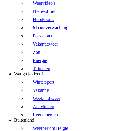
Weervideo's
Nieuwsbrief
Hooikoorts
Maandverwachting
Feestdagen
Vakantieweer
Zon
Energie
Tuinieren
Wat ga je doen?
Wintersport
Vakantie
Weekend weer
Activiteiten
Evenementen
Buitenland
Weerbericht België