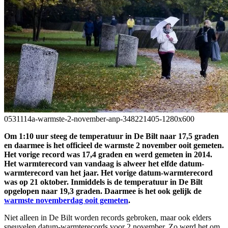
0531114a-warmste-2-november-anp-348221405-1280x600
Om 1:10 uur steeg de temperatuur in De Bilt naar 17,5 graden
en daarmee is het officieel de warmste 2 november ooit gemeten.
Het vorige record was 17,4 graden en werd gemeten in 2014.
Het warmterecord van vandaag is alweer het elfde datum-
warmterecord van het jaar. Het vorige datum-warmterecord
was op 21 oktober. Inmiddels is de temperatuur in De Bilt
opgelopen naar 19,3 graden. Daarmee is het ook gelijk de
warmste novemberdag ooit gemeten
.
Niet alleen in De Bilt worden records gebroken, maar ook elders
sneuvelen datum-warmterecords voor 2 november. Zo werd het om