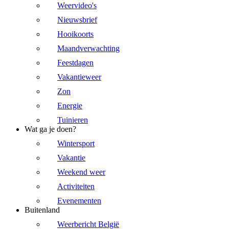
Weervideo's
Nieuwsbrief
Hooikoorts
Maandverwachting
Feestdagen
Vakantieweer
Zon
Energie
Tuinieren
Wat ga je doen?
Wintersport
Vakantie
Weekend weer
Activiteiten
Evenementen
Buitenland
Weerbericht België