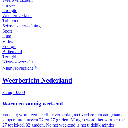
Weeroverzichten
Onweer
Droogte
Weer en verkeer
Tuinieren
Seizoensverwachting
Sport
Huis
Video
Energie
Buitenland
Terugblik
Nieuwsoverzicht
Nieuwsoverzicht
Weerbericht Nederland
8 aug, 07:00
Warm en zonnig weekend
Vandaag wordt een heerlijke zomerdag met veel zon en aangename
temperaturen tussen 22 en 27 graden. Morgen wordt het warmer met
27 tot lokaal 32 graden. Na het weekend is het tijdelijk minder