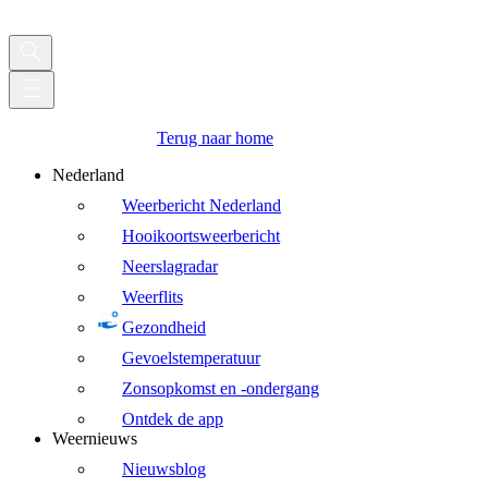
Terug naar home
Nederland
Weerbericht Nederland
Hooikoortsweerbericht
Neerslagradar
Weerflits
Gezondheid
Gevoelstemperatuur
Zonsopkomst en -ondergang
Ontdek de app
Weernieuws
Nieuwsblog