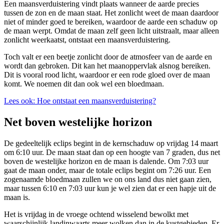
Een maansverduistering vindt plaats wanneer de aarde precies
tussen de zon en de maan staat. Het zonlicht weet de maan daardoor
niet of minder goed te bereiken, waardoor de aarde een schaduw op
de maan werpt. Omdat de maan zelf geen licht uitstraalt, maar alleen
zonlicht weerkaatst, ontstaat een maansverduistering.
Toch valt er een beetje zonlicht door de atmosfeer van de aarde en
wordt dan gebroken. Dit kan het maanoppervlak alsnog bereiken.
Dit is vooral rood licht, waardoor er een rode gloed over de maan
komt. We noemen dit dan ook wel een bloedmaan.
Lees ook: Hoe ontstaat een maansverduistering?
Net boven westelijke horizon
De gedeeltelijk eclips begint in de kernschaduw op vrijdag 14 maart
om 6:10 uur. De maan staat dan op een hoogte van 7 graden, dus net
boven de westelijke horizon en de maan is dalende. Om 7:03 uur
gaat de maan onder, maar de totale eclips begint om 7:26 uur. Een
zogenaamde bloedmaan zullen we on ons land dus niet gaan zien,
maar tussen 6:10 en 7:03 uur kun je wel zien dat er een hapje uit de
maan is.
Het is vrijdag in de vroege ochtend wisselend bewolkt met
waarschijnlijk landinwaarts meer wolken dan in de kustgebieden. Er