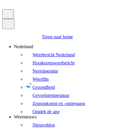
Terug naar home
Nederland
Weerbericht Nederland
Hooikoortsweerbericht
Neerslagradar
Weerflits
Gezondheid
Gevoelstemperatuur
Zonsopkomst en -ondergang
Ontdek de app
Weernieuws
Nieuwsblog