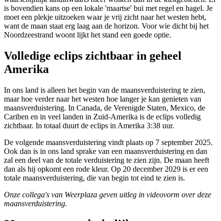
is bovendien kans op een lokale 'maartse' bui met regel en hagel. Je
moet een plekje uitzoeken waar je vrij zicht naar het westen hebt,
want de maan staat erg laag aan de horizon. Voor wie dicht bij het
Noordzeestrand woont lijkt het stand een goede optie.
Volledige eclips zichtbaar in geheel
Amerika
In ons land is alleen het begin van de maansverduistering te zien,
maar hoe verder naar het westen hoe langer je kan genieten van
maansverduistering. In Canada, de Verenigde Staten, Mexico, de
Cariben en in veel landen in Zuid-Amerika is de eclips volledig
zichtbaar. In totaal duurt de eclips in Amerika 3:38 uur.
De volgende maansverduistering vindt plaats op 7 september 2025.
Ook dan is in ons land sprake van een maansverduistering en dan
zal een deel van de totale verduistering te zien zijn. De maan heeft
dan als hij opkomt een rode kleur. Op 20 december 2029 is er een
totale maansverduistering, die van begin tot eind te zien is.
Onze collega's van Weerplaza geven uitleg in videovorm over deze
maansverduistering.