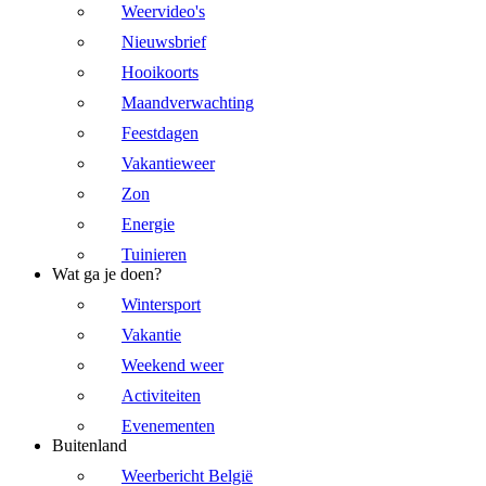
Weervideo's
Nieuwsbrief
Hooikoorts
Maandverwachting
Feestdagen
Vakantieweer
Zon
Energie
Tuinieren
Wat ga je doen?
Wintersport
Vakantie
Weekend weer
Activiteiten
Evenementen
Buitenland
Weerbericht België