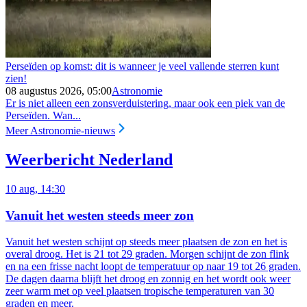
Perseïden op komst: dit is wanneer je veel vallende sterren kunt
zien!
08 augustus 2026, 05:00
Astronomie
Er is niet alleen een zonsverduistering, maar ook een piek van de
Perseïden. Wan...
Meer Astronomie-nieuws
Weerbericht Nederland
10 aug, 14:30
Vanuit het westen steeds meer zon
Vanuit het westen schijnt op steeds meer plaatsen de zon en het is
overal droog
. Het is 21 tot 29 graden. Morgen schijnt de zon flink
en na een frisse nacht loopt de temperatuur op naar 19 tot 26 graden.
De dagen daarna blijft het droog en zonnig en het wordt ook weer
zeer warm met op veel plaatsen tropische temperaturen van 30
graden en meer.