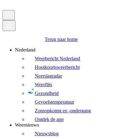
Terug naar home
Nederland
Weerbericht Nederland
Hooikoortsweerbericht
Neerslagradar
Weerflits
Gezondheid
Gevoelstemperatuur
Zonsopkomst en -ondergang
Ontdek de app
Weernieuws
Nieuwsblog