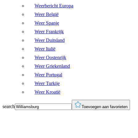
Weerbericht Europa
Weer België
Weer Spanje
Weer Frankrijk
Weer Duitsland
Weer Italië
Weer Oostenrijk
Weer Griekenland
Weer Portugal
Weer Turkije
Weer Kroatië
search
Toevoegen aan favorieten