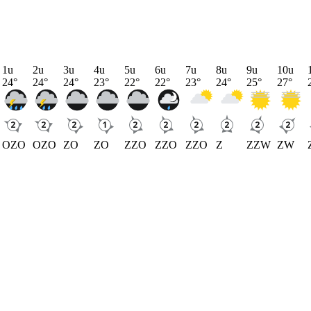
1u
2u
3u
4u
5u
6u
7u
8u
9u
10u
24
°
24
°
24
°
23
°
22
°
22
°
23
°
24
°
25
°
27
°
OZO
OZO
ZO
ZO
ZZO
ZZO
ZZO
Z
ZZW
ZW