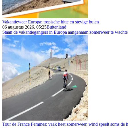
Vakantieweer Europa: tropische hitte en stevige buien
06 augustus 2026, 05:25
Buitenland
Staan de vakantiegangers in Europa aangenaam zomerweer te wachten 
Tour de France Femmes: vaak heet zomerweer, wind speelt soms de h