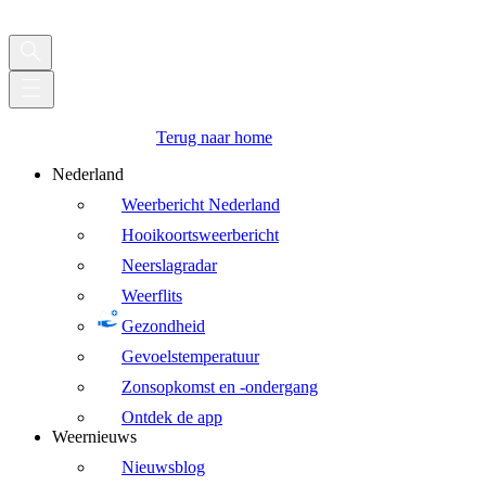
Terug naar home
Nederland
Weerbericht Nederland
Hooikoortsweerbericht
Neerslagradar
Weerflits
Gezondheid
Gevoelstemperatuur
Zonsopkomst en -ondergang
Ontdek de app
Weernieuws
Nieuwsblog