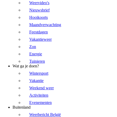
Weervideo's
Nieuwsbrief
Hooikoorts
Maandverwachting
Feestdagen
Vakantieweer
Zon
Energie
Tuinieren
Wat ga je doen?
Wintersport
Vakantie
Weekend weer
Activiteiten
Evenementen
Buitenland
Weerbericht België