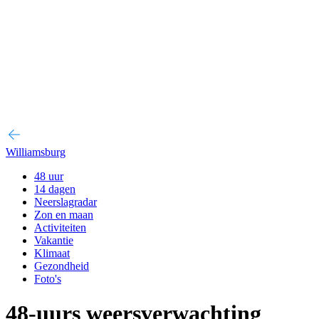
Williamsburg
48 uur
14 dagen
Neerslagradar
Zon en maan
Activiteiten
Vakantie
Klimaat
Gezondheid
Foto's
48-uurs weersverwachting