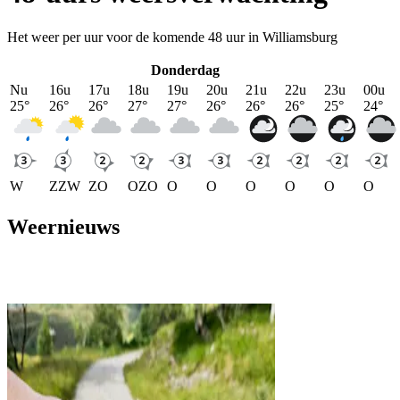
Het weer per uur voor de komende 48 uur in Williamsburg
Donderdag
Nu
16u
17u
18u
19u
20u
21u
22u
23u
00u
25
°
26
°
26
°
27
°
27
°
26
°
26
°
26
°
25
°
24
°
W
ZZW
ZO
OZO
O
O
O
O
O
O
Weernieuws