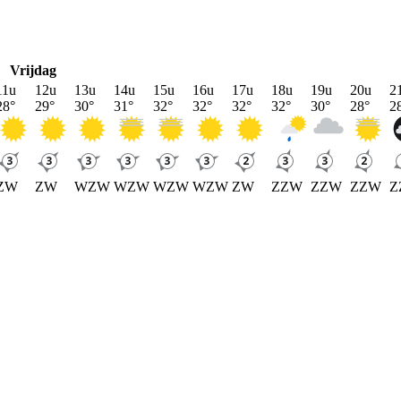
Vrijdag
11u
12u
13u
14u
15u
16u
17u
18u
19u
20u
2
28
°
29
°
30
°
31
°
32
°
32
°
32
°
32
°
30
°
28
°
2
ZW
ZW
WZW
WZW
WZW
WZW
ZW
ZZW
ZZW
ZZW
Z