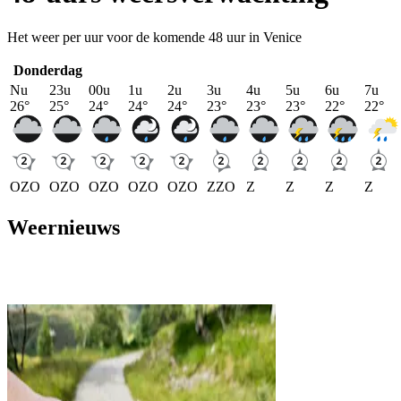
Het weer per uur voor de komende 48 uur in Venice
Donderdag
Nu
23u
00u
1u
2u
3u
4u
5u
6u
7u
26
°
25
°
24
°
24
°
24
°
23
°
23
°
23
°
22
°
22
°
OZO
OZO
OZO
OZO
OZO
ZZO
Z
Z
Z
Z
Weernieuws