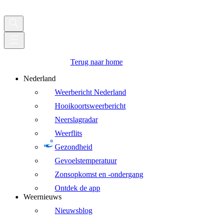
Terug naar home
Nederland
Weerbericht Nederland
Hooikoortsweerbericht
Neerslagradar
Weerflits
Gezondheid
Gevoelstemperatuur
Zonsopkomst en -ondergang
Ontdek de app
Weernieuws
Nieuwsblog