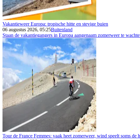
Vakantieweer Europa: tropische hitte en stevige buien
06 augustus 2026, 05:25
Buitenland
Staan de vakantiegangers in Europa aangenaam zomerweer te wachten 
Tour de France Femmes: vaak heet zomerweer, wind speelt soms de h