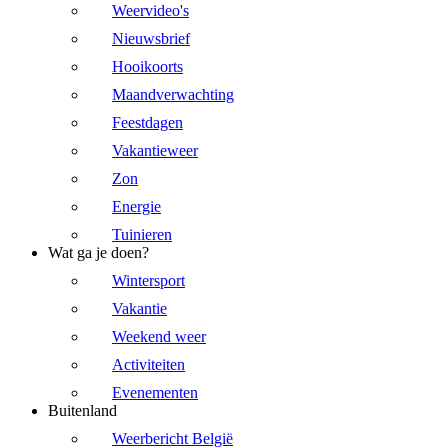
Weervideo's
Nieuwsbrief
Hooikoorts
Maandverwachting
Feestdagen
Vakantieweer
Zon
Energie
Tuinieren
Wat ga je doen?
Wintersport
Vakantie
Weekend weer
Activiteiten
Evenementen
Buitenland
Weerbericht België