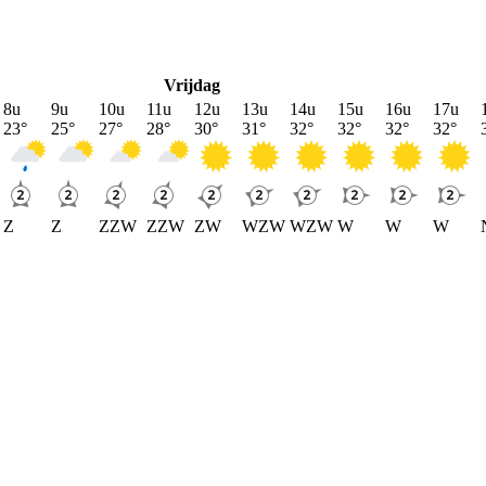
Vrijdag
8u
9u
10u
11u
12u
13u
14u
15u
16u
17u
23
°
25
°
27
°
28
°
30
°
31
°
32
°
32
°
32
°
32
°
Z
Z
ZZW
ZZW
ZW
WZW
WZW
W
W
W