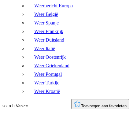
Weerbericht Europa
Weer België
Weer Spanje
Weer Frankrijk
Weer Duitsland
Weer Italië
Weer Oostenrijk
Weer Griekenland
Weer Portugal
Weer Turkije
Weer Kroatië
search
Toevoegen aan favorieten