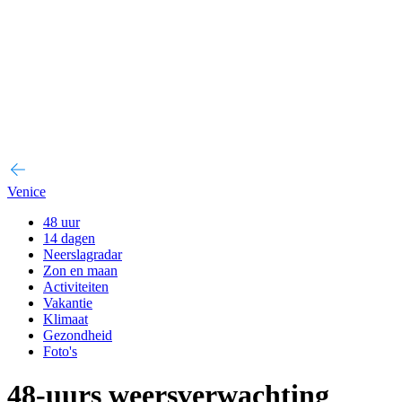
Venice
48 uur
14 dagen
Neerslagradar
Zon en maan
Activiteiten
Vakantie
Klimaat
Gezondheid
Foto's
48-uurs weersverwachting