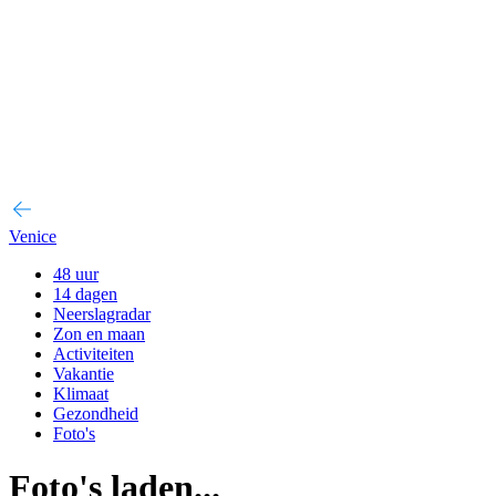
Venice
48 uur
14 dagen
Neerslagradar
Zon en maan
Activiteiten
Vakantie
Klimaat
Gezondheid
Foto's
Foto's laden...