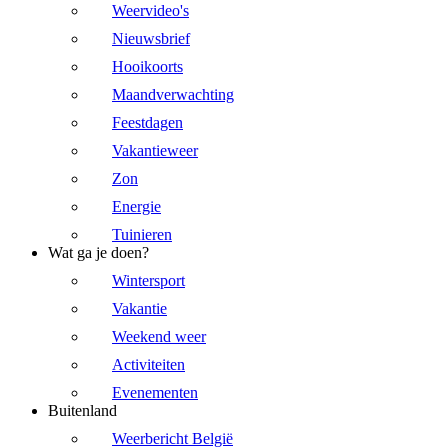
Weervideo's
Nieuwsbrief
Hooikoorts
Maandverwachting
Feestdagen
Vakantieweer
Zon
Energie
Tuinieren
Wat ga je doen?
Wintersport
Vakantie
Weekend weer
Activiteiten
Evenementen
Buitenland
Weerbericht België