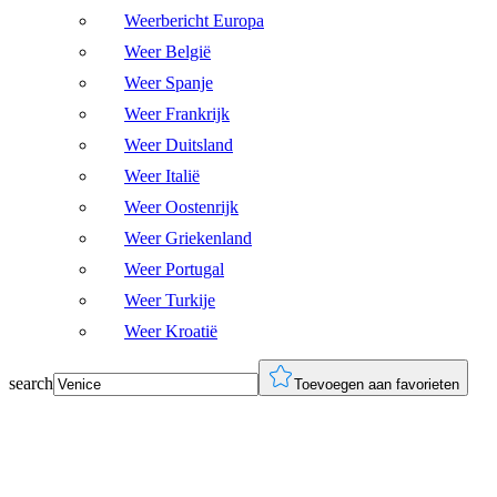
Weerbericht Europa
Weer België
Weer Spanje
Weer Frankrijk
Weer Duitsland
Weer Italië
Weer Oostenrijk
Weer Griekenland
Weer Portugal
Weer Turkije
Weer Kroatië
search
Toevoegen aan favorieten