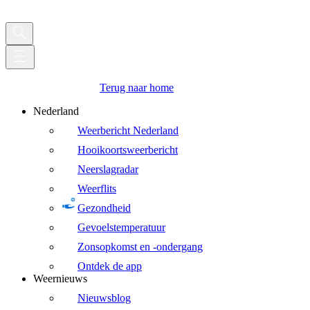
Terug naar home
Nederland
Weerbericht Nederland
Hooikoortsweerbericht
Neerslagradar
Weerflits
Gezondheid
Gevoelstemperatuur
Zonsopkomst en -ondergang
Ontdek de app
Weernieuws
Nieuwsblog