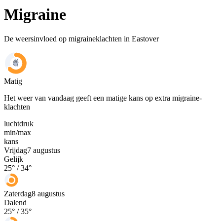
Migraine
De weersinvloed op migraineklachten in Eastover
Matig
Het weer van vandaag geeft een matige kans op extra migraine-
klachten
luchtdruk
min
/
max
kans
Vrijdag
7 augustus
Gelijk
25
° /
34
°
Zaterdag
8 augustus
Dalend
25
° /
35
°