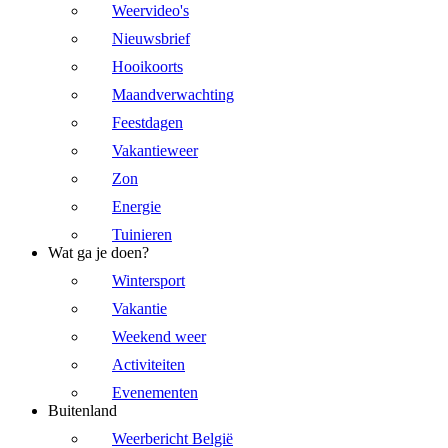
Weervideo's
Nieuwsbrief
Hooikoorts
Maandverwachting
Feestdagen
Vakantieweer
Zon
Energie
Tuinieren
Wat ga je doen?
Wintersport
Vakantie
Weekend weer
Activiteiten
Evenementen
Buitenland
Weerbericht België