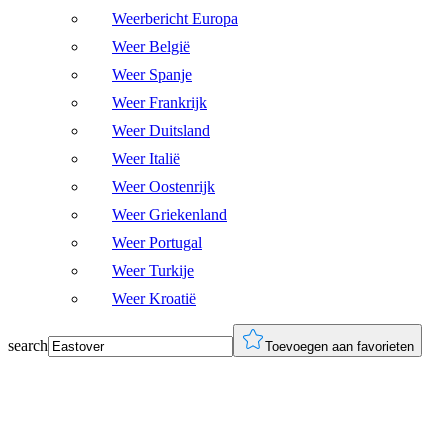
Weerbericht Europa
Weer België
Weer Spanje
Weer Frankrijk
Weer Duitsland
Weer Italië
Weer Oostenrijk
Weer Griekenland
Weer Portugal
Weer Turkije
Weer Kroatië
search
Toevoegen aan favorieten