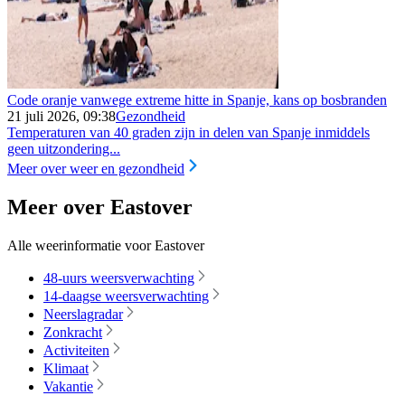
Code oranje vanwege extreme hitte in Spanje, kans op bosbranden
21 juli 2026, 09:38
Gezondheid
Temperaturen van 40 graden zijn in delen van Spanje inmiddels
geen uitzondering...
Meer over weer en gezondheid
Meer over Eastover
Alle weerinformatie voor Eastover
48-uurs weersverwachting
14-daagse weersverwachting
Neerslagradar
Zonkracht
Activiteiten
Klimaat
Vakantie