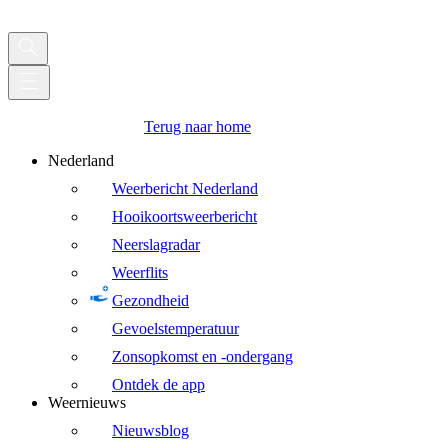
Terug naar home
Nederland
Weerbericht Nederland
Hooikoortsweerbericht
Neerslagradar
Weerflits
Gezondheid
Gevoelstemperatuur
Zonsopkomst en -ondergang
Ontdek de app
Weernieuws
Nieuwsblog