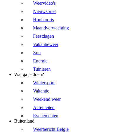
Weervideo's
Nieuwsbrief
Hooikoorts
Maandverwachting
Feestdagen
Vakantieweer
Zon
Energie
Tuinieren
Wat ga je doen?
Wintersport
Vakantie
Weekend weer
Activiteiten
Evenementen
Buitenland
Weerbericht België