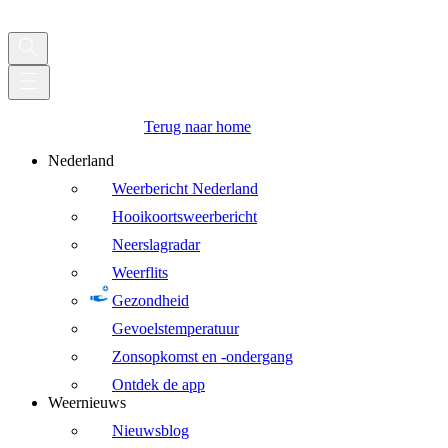
Terug naar home
Nederland
Weerbericht Nederland
Hooikoortsweerbericht
Neerslagradar
Weerflits
Gezondheid
Gevoelstemperatuur
Zonsopkomst en -ondergang
Ontdek de app
Weernieuws
Nieuwsblog