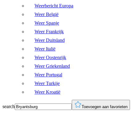
Weerbericht Europa
Weer België
Weer Spanje
Weer Frankrijk
Weer Duitsland
Weer Italië
Weer Oostenrijk
Weer Griekenland
Weer Portugal
Weer Turkije
Weer Kroatië
search
Toevoegen aan favorieten