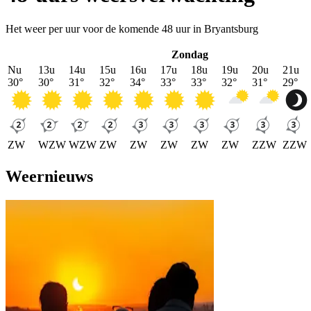
Het weer per uur voor de komende 48 uur in Bryantsburg
Zondag
Nu
13u
14u
15u
16u
17u
18u
19u
20u
21u
30
°
30
°
31
°
32
°
34
°
33
°
33
°
32
°
31
°
29
°
ZW
WZW
WZW
ZW
ZW
ZW
ZW
ZW
ZZW
ZZW
Weernieuws