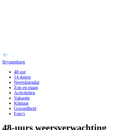
Bryantsburg
48 uur
14 dagen
Neerslagradar
Zon en maan
Activiteiten
Vakantie
Klimaat
Gezondheid
Foto's
48-uurs weersverwachting