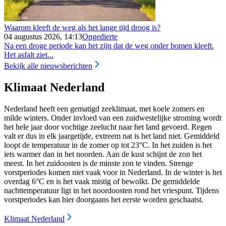
Waarom kleeft de weg als het lange tijd droog is?
04 augustus 2026, 14:13
Ongedierte
Na een droge periode kan het zijn dat de weg onder bomen kleeft.
Het asfalt ziet...
Bekijk alle nieuwsberichten
Klimaat Nederland
Nederland heeft een gematigd zeeklimaat, met koele zomers en
milde winters. Onder invloed van een zuidwestelijke stroming wordt
het hele jaar door vochtige zeelucht naar het land gevoerd. Regen
valt er dus in elk jaargetijde, extreem nat is het land niet. Gemiddeld
loopt de temperatuur in de zomer op tot 23°C. In het zuiden is het
iets warmer dan in het noorden. Aan de kust schijnt de zon het
meest. In het zuidoosten is de minste zon te vinden. Strenge
vorstperiodes komen niet vaak voor in Nederland. In de winter is het
overdag 6°C en is het vaak mistig of bewolkt. De gemiddelde
nachttemperatuur ligt in het noordoosten rond het vriespunt. Tijdens
vorstperiodes kan hier doorgaans het eerste worden geschaatst.
Klimaat Nederland