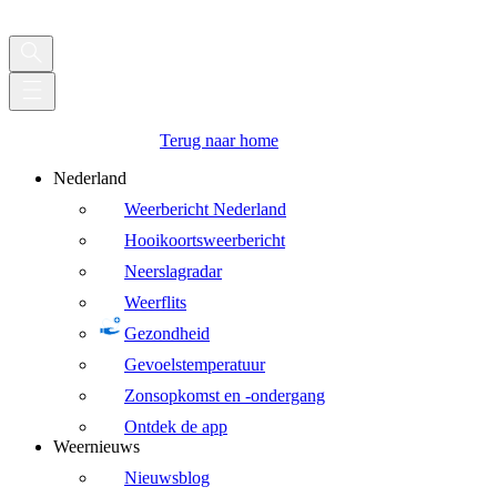
Terug naar home
Nederland
Weerbericht Nederland
Hooikoortsweerbericht
Neerslagradar
Weerflits
Gezondheid
Gevoelstemperatuur
Zonsopkomst en -ondergang
Ontdek de app
Weernieuws
Nieuwsblog