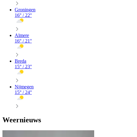
Groningen
16
° /
22
°
Almere
16
° /
21
°
Breda
15
° /
23
°
Nijmegen
15
° /
24
°
Weernieuws