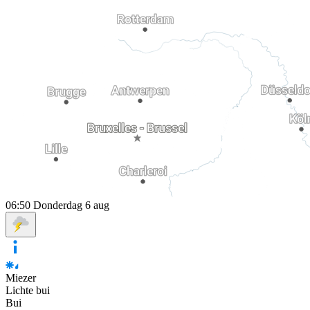
06:50
Donderdag 6 aug
Miezer
Lichte bui
Bui