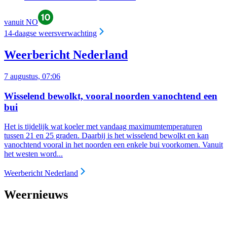
vanuit NO
14-daagse weersverwachting
Weerbericht Nederland
7 augustus, 07:06
Wisselend bewolkt, vooral noorden vanochtend een
bui
Het is tijdelijk wat koeler met vandaag maximumtemperaturen
tussen 21 en 25 graden. Daarbij is het wisselend bewolkt en kan
vanochtend vooral in het noorden een enkele bui voorkomen. Vanuit
het westen word...
Weerbericht Nederland
Weernieuws