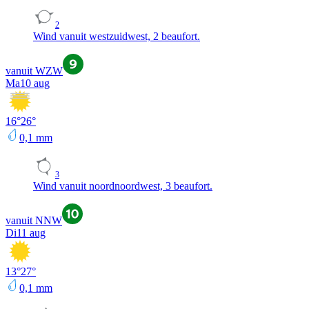
2
Wind vanuit westzuidwest, 2 beaufort.
vanuit WZW
Ma
10 aug
16
°
26
°
0,1
mm
3
Wind vanuit noordnoordwest, 3 beaufort.
vanuit NNW
Di
11 aug
13
°
27
°
0,1
mm