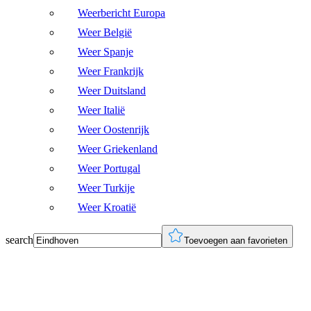
Weerbericht Europa
Weer België
Weer Spanje
Weer Frankrijk
Weer Duitsland
Weer Italië
Weer Oostenrijk
Weer Griekenland
Weer Portugal
Weer Turkije
Weer Kroatië
search
Toevoegen aan favorieten