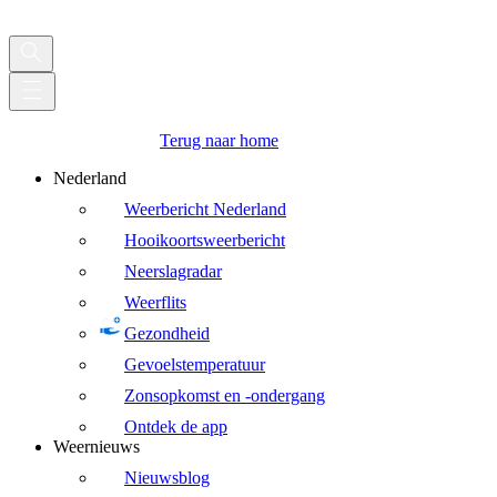
Terug naar home
Nederland
Weerbericht Nederland
Hooikoortsweerbericht
Neerslagradar
Weerflits
Gezondheid
Gevoelstemperatuur
Zonsopkomst en -ondergang
Ontdek de app
Weernieuws
Nieuwsblog