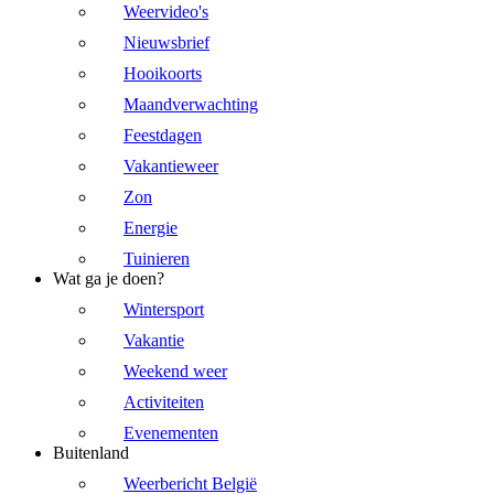
Weervideo's
Nieuwsbrief
Hooikoorts
Maandverwachting
Feestdagen
Vakantieweer
Zon
Energie
Tuinieren
Wat ga je doen?
Wintersport
Vakantie
Weekend weer
Activiteiten
Evenementen
Buitenland
Weerbericht België