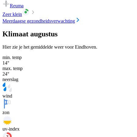
Reuma
Zeer klein
Meerdaagse gezondheidsverwachting
Klimaat augustus
Hier zie je het gemiddelde weer voor Eindhoven.
min. temp
14
°
max. temp
24
°
neerslag
wind
zon
uv-index