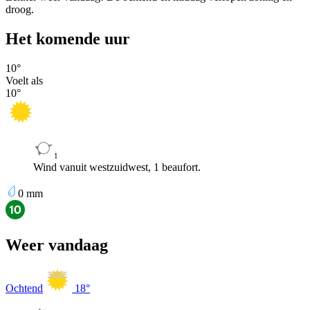
droog.
Het komende uur
10
°
Voelt als
10
°
1
Wind vanuit westzuidwest, 1 beaufort.
0
mm
Weer vandaag
Ochtend
18
°