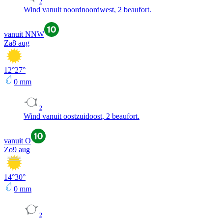
2
Wind vanuit noordnoordwest, 2 beaufort.
vanuit NNW
Za
8 aug
12
°
27
°
0
mm
2
Wind vanuit oostzuidoost, 2 beaufort.
vanuit O
Zo
9 aug
14
°
30
°
0
mm
2