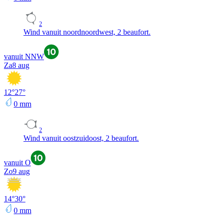
2
Wind vanuit noordnoordwest, 2 beaufort.
vanuit NNW
Za
8 aug
12
°
27
°
0
mm
2
Wind vanuit oostzuidoost, 2 beaufort.
vanuit O
Zo
9 aug
14
°
30
°
0
mm