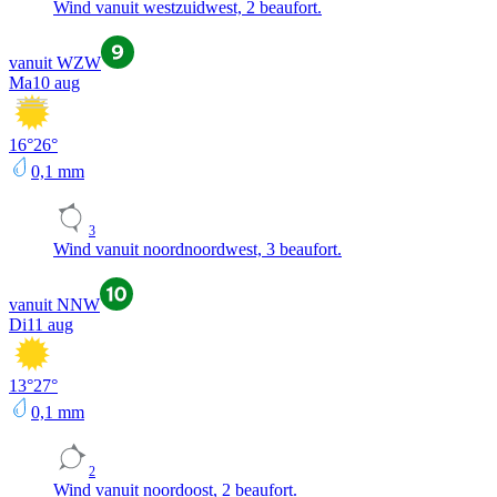
Wind vanuit westzuidwest, 2 beaufort.
vanuit WZW
Ma
10 aug
16
°
26
°
0,1
mm
3
Wind vanuit noordnoordwest, 3 beaufort.
vanuit NNW
Di
11 aug
13
°
27
°
0,1
mm
2
Wind vanuit noordoost, 2 beaufort.