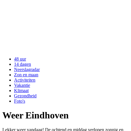
48 uur
14 dagen
Neerslagradar
Zon en maan
Activiteiten
Vakantie
Klimaat
Gezondheid
Foto's
Weer Eindhoven
Lekker weer vandaag! De ochtend en middag verlopen zonnig en