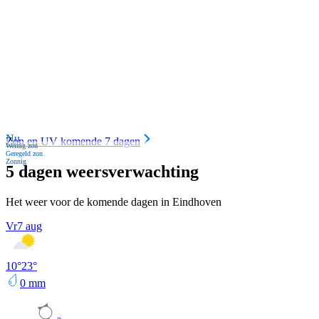
Nu
Zon en UV komende 7 dagen
Weinig zon
Geregeld zon
Zonnig
5 dagen weersverwachting
Het weer voor de komende dagen in Eindhoven
Vr
7 aug
10
°
23
°
0
mm