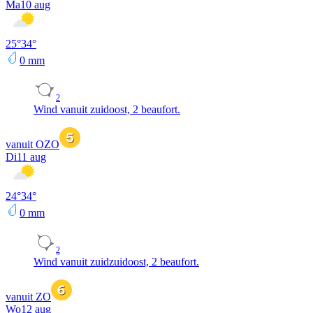
Ma
10 aug
25
°
34
°
0
mm
2
Wind vanuit zuidoost, 2 beaufort.
vanuit OZO
Di
11 aug
24
°
34
°
0
mm
2
Wind vanuit zuidzuidoost, 2 beaufort.
vanuit ZO
Wo
12 aug