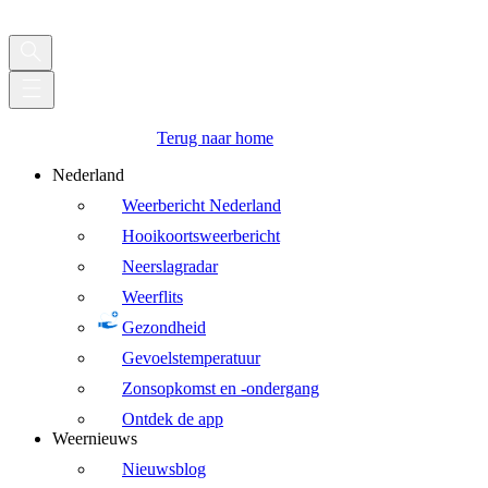
Terug naar home
Nederland
Weerbericht Nederland
Hooikoortsweerbericht
Neerslagradar
Weerflits
Gezondheid
Gevoelstemperatuur
Zonsopkomst en -ondergang
Ontdek de app
Weernieuws
Nieuwsblog