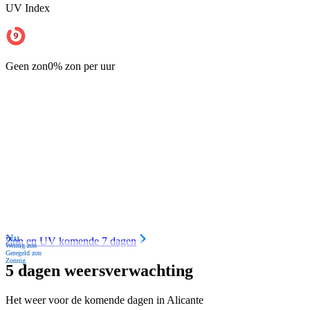
UV Index
Geen zon
0% zon per uur
Nu
Zon en UV komende 7 dagen
Weinig zon
Geregeld zon
Zonnig
5 dagen weersverwachting
Het weer voor de komende dagen in Alicante