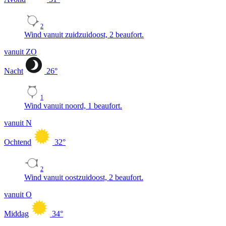
2
Wind vanuit zuidzuidoost, 2 beaufort.
vanuit ZO
Nacht
26
°
1
Wind vanuit noord, 1 beaufort.
vanuit N
Ochtend
32
°
2
Wind vanuit oostzuidoost, 2 beaufort.
vanuit O
Middag
34
°