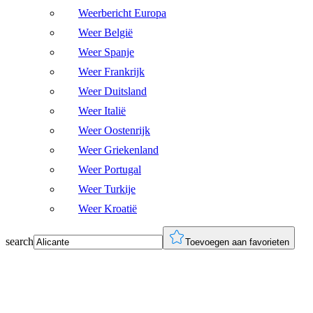
Weerbericht Europa
Weer België
Weer Spanje
Weer Frankrijk
Weer Duitsland
Weer Italië
Weer Oostenrijk
Weer Griekenland
Weer Portugal
Weer Turkije
Weer Kroatië
search
Toevoegen aan favorieten