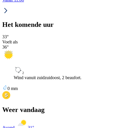
Het komende uur
33
°
Voelt als
36
°
2
Wind vanuit zuidzuidoost, 2 beaufort.
0
mm
Weer vandaag
Avond
31
°