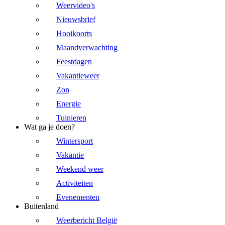
Weervideo's
Nieuwsbrief
Hooikoorts
Maandverwachting
Feestdagen
Vakantieweer
Zon
Energie
Tuinieren
Wat ga je doen?
Wintersport
Vakantie
Weekend weer
Activiteiten
Evenementen
Buitenland
Weerbericht België