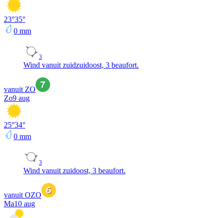
23
°
35
°
0
mm
3
Wind vanuit zuidzuidoost, 3 beaufort.
vanuit ZO
Zo
9 aug
25
°
34
°
0
mm
3
Wind vanuit zuidoost, 3 beaufort.
vanuit OZO
Ma
10 aug