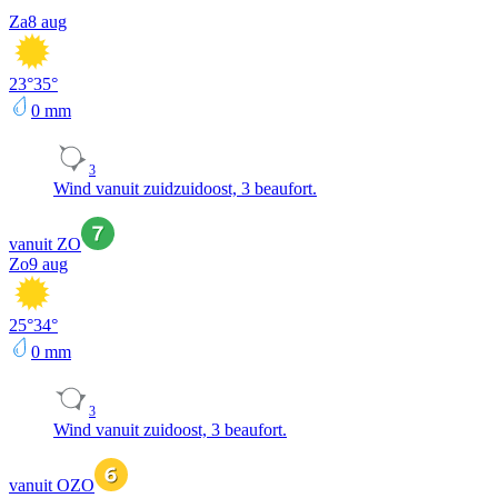
Za
8 aug
23
°
35
°
0
mm
3
Wind vanuit zuidzuidoost, 3 beaufort.
vanuit ZO
Zo
9 aug
25
°
34
°
0
mm
3
Wind vanuit zuidoost, 3 beaufort.
vanuit OZO