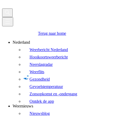
Terug naar home
Nederland
Weerbericht Nederland
Hooikoortsweerbericht
Neerslagradar
Weerflits
Gezondheid
Gevoelstemperatuur
Zonsopkomst en -ondergang
Ontdek de app
Weernieuws
Nieuwsblog