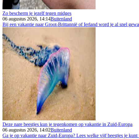
Zo bescherm je jezelf tegen midges
06 augustus 2026, 14:14
Buitenland
Bij een vakantie naar Groot-Brittannië of Ierland word je al snel gew
Deze nare beestjes kun je tegenkomen op vakantie in Zuid-Europa
06 augustus 2026, 14:02
Buitenland
Ga je op vakantie naar Zuid-Europa? Lees welke vijf beestjes je kunt