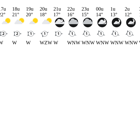
17u
18u
19u
20u
21u
22u
23u
00u
1u
2u
22
°
21
°
20
°
18
°
17
°
16
°
15
°
14
°
13
°
12
°
W
W
W
WZW
W
WNW
WNW
WNW
WNW
WNW