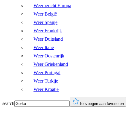
Weerbericht Europa
Weer België
Weer Spanje
Weer Frankrijk
Weer Duitsland
Weer Italië
Weer Oostenrijk
Weer Griekenland
Weer Portugal
Weer Turkije
Weer Kroatië
search
Toevoegen aan favorieten