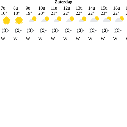
Zaterdag
7u
8u
9u
10u
11u
12u
13u
14u
15u
16u
16
°
18
°
19
°
20
°
21
°
22
°
22
°
22
°
23
°
22
°
W
W
W
W
W
W
W
W
W
W