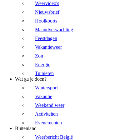
Weervideo's
Nieuwsbrief
Hooikoorts
Maandverwachting
Feestdagen
Vakantieweer
Zon
Energie
Tuinieren
Wat ga je doen?
Wintersport
Vakantie
Weekend weer
Activiteiten
Evenementen
Buitenland
Weerbericht België