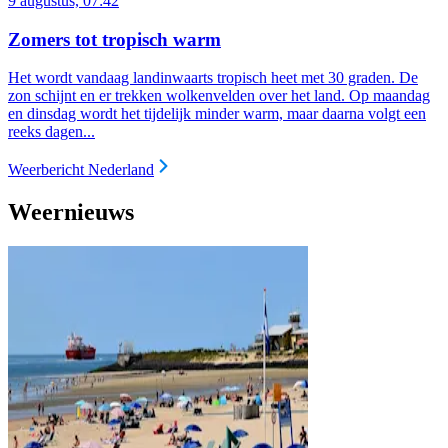
9 augustus, 07:42
Zomers tot tropisch warm
Het wordt vandaag landinwaarts tropisch heet met 30 graden. De
zon schijnt en er trekken wolkenvelden over het land. Op maandag
en dinsdag wordt het tijdelijk minder warm, maar daarna volgt een
reeks dagen...
Weerbericht Nederland
Weernieuws