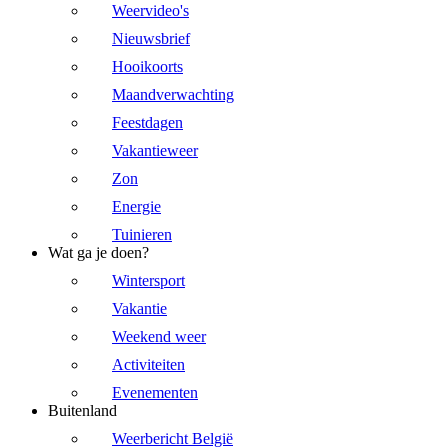
Weervideo's
Nieuwsbrief
Hooikoorts
Maandverwachting
Feestdagen
Vakantieweer
Zon
Energie
Tuinieren
Wat ga je doen?
Wintersport
Vakantie
Weekend weer
Activiteiten
Evenementen
Buitenland
Weerbericht België