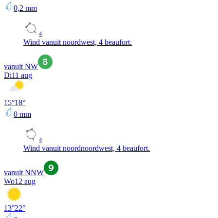
0,2
mm
4
Wind vanuit noordwest, 4 beaufort.
vanuit NW
Di
11 aug
15
°
18
°
0
mm
4
Wind vanuit noordnoordwest, 4 beaufort.
vanuit NNW
Wo
12 aug
13
°
22
°