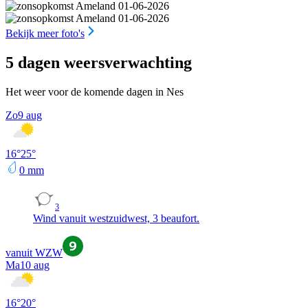
Bekijk meer foto's
5 dagen weersverwachting
Het weer voor de komende dagen in Nes
Zo
9 aug
16
°
25
°
0
mm
3
Wind vanuit westzuidwest, 3 beaufort.
vanuit WZW
Ma
10 aug
16
°
20
°