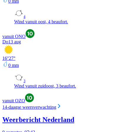
0
mm
4
Wind vanuit oost, 4 beaufort.
vanuit ONO
Do
13 aug
16
°
27
°
0
mm
3
Wind vanuit zuidoost, 3 beaufort.
vanuit OZO
14-daagse weersverwachting
Weerbericht Nederland