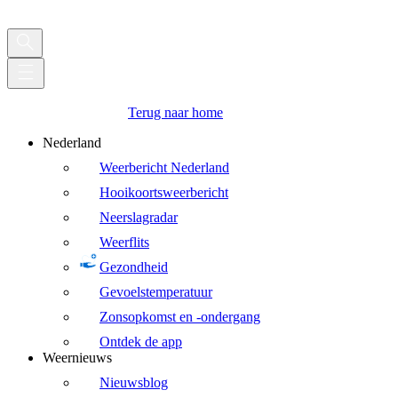
Terug naar home
Nederland
Weerbericht Nederland
Hooikoortsweerbericht
Neerslagradar
Weerflits
Gezondheid
Gevoelstemperatuur
Zonsopkomst en -ondergang
Ontdek de app
Weernieuws
Nieuwsblog