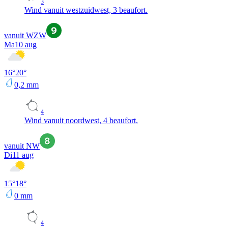
3
Wind vanuit westzuidwest, 3 beaufort.
vanuit WZW
Ma
10 aug
16
°
20
°
0,2
mm
4
Wind vanuit noordwest, 4 beaufort.
vanuit NW
Di
11 aug
15
°
18
°
0
mm
4