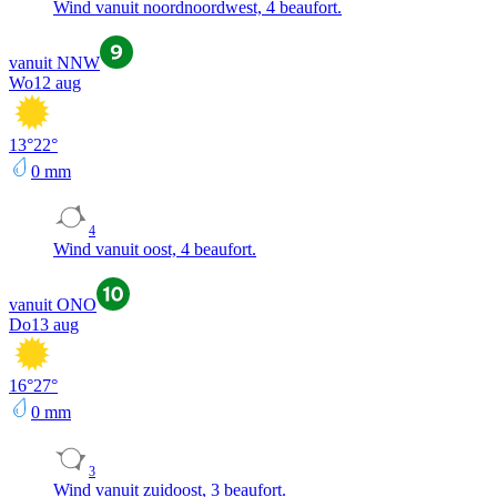
Wind vanuit noordnoordwest, 4 beaufort.
vanuit NNW
Wo
12 aug
13
°
22
°
0
mm
4
Wind vanuit oost, 4 beaufort.
vanuit ONO
Do
13 aug
16
°
27
°
0
mm
3
Wind vanuit zuidoost, 3 beaufort.