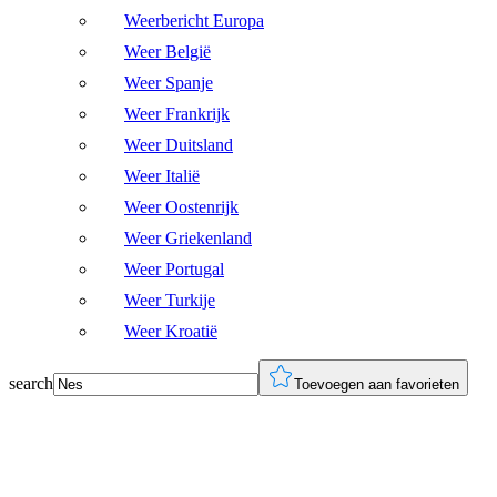
Weerbericht Europa
Weer België
Weer Spanje
Weer Frankrijk
Weer Duitsland
Weer Italië
Weer Oostenrijk
Weer Griekenland
Weer Portugal
Weer Turkije
Weer Kroatië
search
Toevoegen aan favorieten