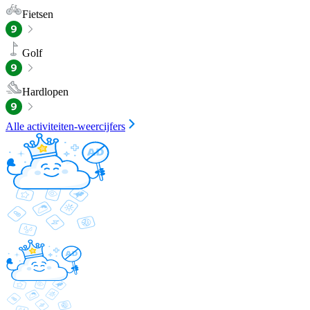
Fietsen
Golf
Hardlopen
Alle activiteiten-weercijfers