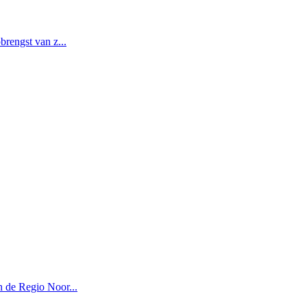
rengst van z...
 de Regio Noor...