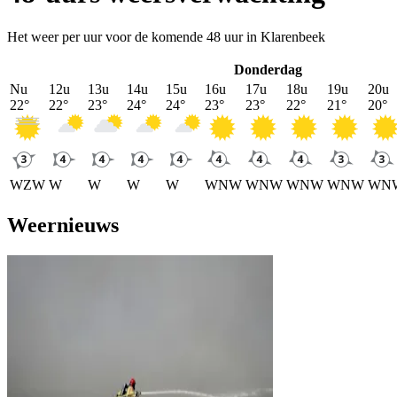
Het weer per uur voor de komende 48 uur in Klarenbeek
Donderdag
Nu
12u
13u
14u
15u
16u
17u
18u
19u
20u
22
°
22
°
23
°
24
°
24
°
23
°
23
°
22
°
21
°
20
°
WZW
W
W
W
W
WNW
WNW
WNW
WNW
WN
Weernieuws