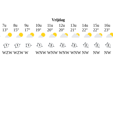
Vrijdag
7u
8u
9u
10u
11u
12u
13u
14u
15u
16u
13
°
15
°
17
°
19
°
20
°
20
°
21
°
22
°
22
°
23
°
WZW
WZW
W
WNW
WNW
WNW
WNW
NW
NW
NW