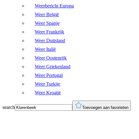
Weerbericht Europa
Weer België
Weer Spanje
Weer Frankrijk
Weer Duitsland
Weer Italië
Weer Oostenrijk
Weer Griekenland
Weer Portugal
Weer Turkije
Weer Kroatië
search
Toevoegen aan favorieten