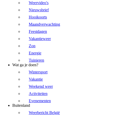
Weervideo's
Nieuwsbrief
Hooikoorts
Maandverwachting
Feestdagen
Vakantieweer
Zon
Energie
Tuinieren
Wat ga je doen?
Wintersport
Vakantie
Weekend weer
Activiteiten
Evenementen
Buitenland
Weerbericht België