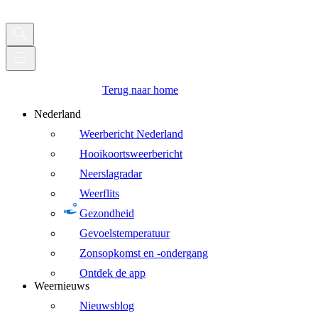
Terug naar home
Nederland
Weerbericht Nederland
Hooikoortsweerbericht
Neerslagradar
Weerflits
Gezondheid
Gevoelstemperatuur
Zonsopkomst en -ondergang
Ontdek de app
Weernieuws
Nieuwsblog