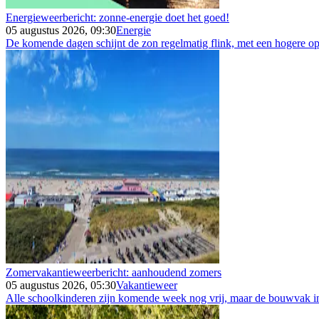
Energieweerbericht: zonne-energie doet het goed!
05 augustus 2026, 09:30
Energie
De komende dagen schijnt de zon regelmatig flink, met een hogere opb
Zomervakantieweerbericht: aanhoudend zomers
05 augustus 2026, 05:30
Vakantieweer
Alle schoolkinderen zijn komende week nog vrij, maar de bouwvak in