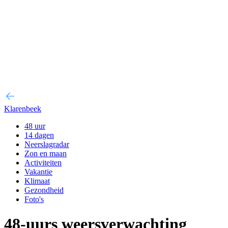
Klarenbeek
48 uur
14 dagen
Neerslagradar
Zon en maan
Activiteiten
Vakantie
Klimaat
Gezondheid
Foto's
48-uurs weersverwachting