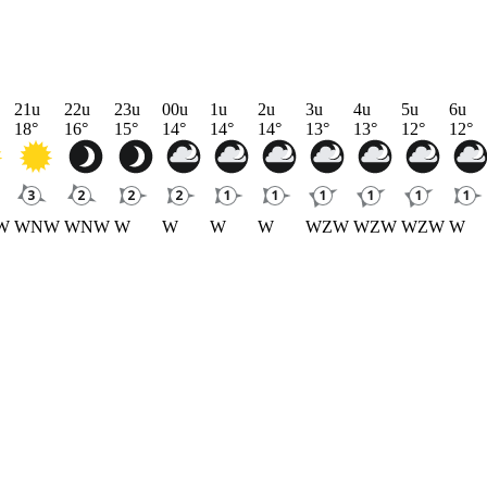
21u
22u
23u
00u
1u
2u
3u
4u
5u
6u
18
°
16
°
15
°
14
°
14
°
14
°
13
°
13
°
12
°
12
°
W
WNW
WNW
W
W
W
W
WZW
WZW
WZW
W