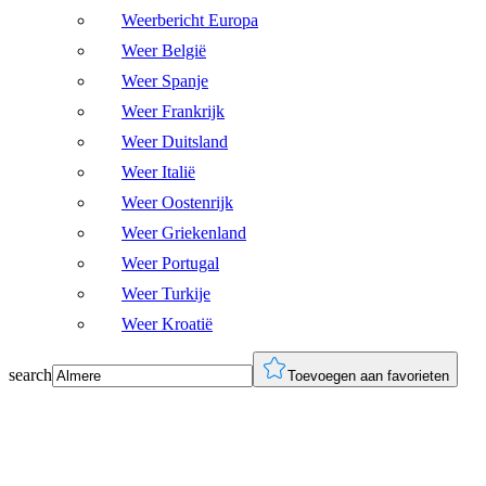
Weerbericht Europa
Weer België
Weer Spanje
Weer Frankrijk
Weer Duitsland
Weer Italië
Weer Oostenrijk
Weer Griekenland
Weer Portugal
Weer Turkije
Weer Kroatië
search
Toevoegen aan favorieten