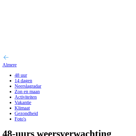
Almere
48 uur
14 dagen
Neerslagradar
Zon en maan
Activiteiten
Vakantie
Klimaat
Gezondheid
Foto's
48-uurs weersverwachting