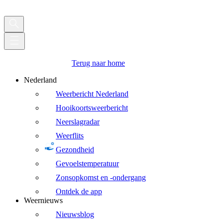
Terug naar home
Nederland
Weerbericht Nederland
Hooikoortsweerbericht
Neerslagradar
Weerflits
Gezondheid
Gevoelstemperatuur
Zonsopkomst en -ondergang
Ontdek de app
Weernieuws
Nieuwsblog