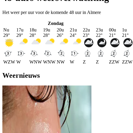
Het weer per uur voor de komende 48 uur in Almere
Zondag
Nu
17u
18u
19u
20u
21u
22u
23u
00u
1u
29
°
29
°
28
°
28
°
26
°
24
°
23
°
22
°
21
°
21
°
WZW
W
WNW
WNW
NW
W
Z
Z
ZZW
ZZW
Weernieuws