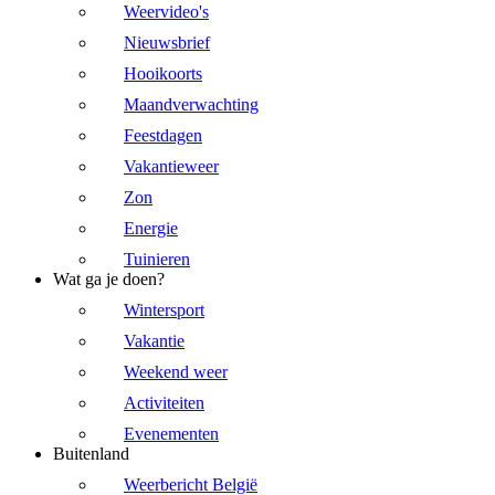
Weervideo's
Nieuwsbrief
Hooikoorts
Maandverwachting
Feestdagen
Vakantieweer
Zon
Energie
Tuinieren
Wat ga je doen?
Wintersport
Vakantie
Weekend weer
Activiteiten
Evenementen
Buitenland
Weerbericht België