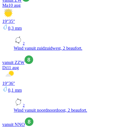
vanuit ZW
Ma
10 aug
19
°
35
°
0,3
mm
2
Wind vanuit zuidzuidwest, 2 beaufort.
vanuit ZZW
Di
11 aug
19
°
36
°
0,1
mm
2
Wind vanuit noordnoordoost, 2 beaufort.
vanuit NNO