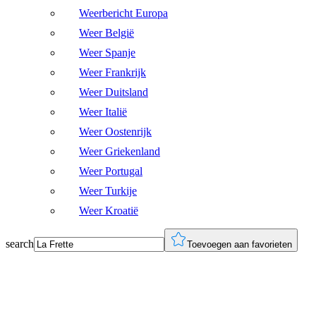
Weerbericht Europa
Weer België
Weer Spanje
Weer Frankrijk
Weer Duitsland
Weer Italië
Weer Oostenrijk
Weer Griekenland
Weer Portugal
Weer Turkije
Weer Kroatië
search
Toevoegen aan favorieten