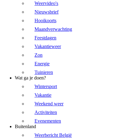
Weervideo's
Nieuwsbrief
Hooikoorts
Maandverwachting
Feestdagen
Vakantieweer
Zon
Energie
Tuinieren
Wat ga je doen?
Wintersport
Vakantie
Weekend weer
Activiteiten
Evenementen
Buitenland
Weerbericht België