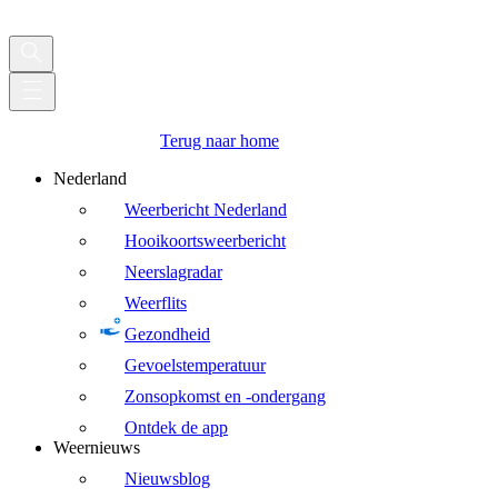
Terug naar home
Nederland
Weerbericht Nederland
Hooikoortsweerbericht
Neerslagradar
Weerflits
Gezondheid
Gevoelstemperatuur
Zonsopkomst en -ondergang
Ontdek de app
Weernieuws
Nieuwsblog