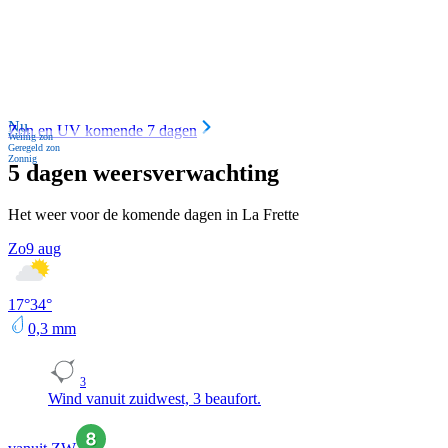
Nu
Zon en UV komende 7 dagen
Weinig zon
Geregeld zon
Zonnig
5 dagen weersverwachting
Het weer voor de komende dagen in La Frette
Zo
9 aug
17
°
34
°
0,3
mm
3
Wind vanuit zuidwest, 3 beaufort.