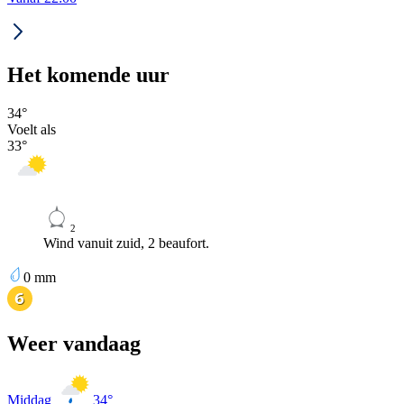
Het komende uur
34
°
Voelt als
33
°
2
Wind vanuit zuid, 2 beaufort.
0
mm
Weer vandaag
Middag
34
°