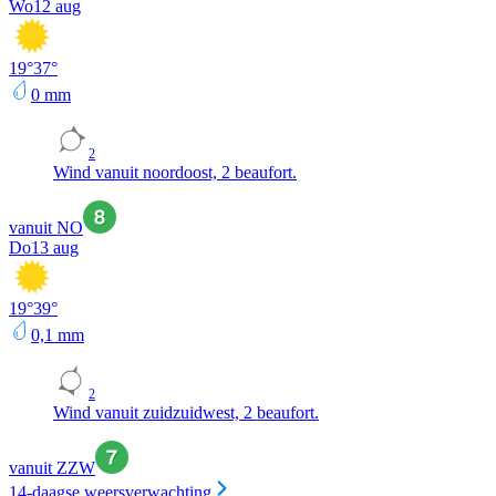
Wo
12 aug
19
°
37
°
0
mm
2
Wind vanuit noordoost, 2 beaufort.
vanuit NO
Do
13 aug
19
°
39
°
0,1
mm
2
Wind vanuit zuidzuidwest, 2 beaufort.
vanuit ZZW
14-daagse weersverwachting