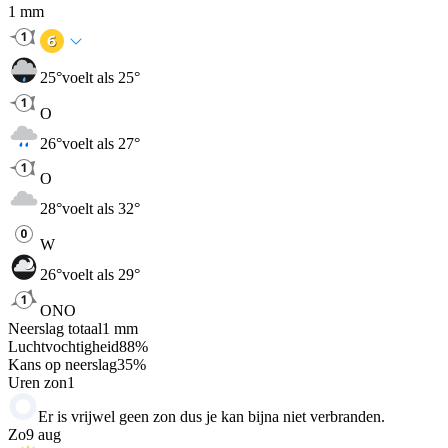
1
mm
25
°
voelt als 25°
O
26
°
voelt als 27°
O
28
°
voelt als 32°
W
26
°
voelt als 29°
ONO
Neerslag totaal
1
mm
Luchtvochtigheid
88
%
Kans op neerslag
35
%
Uren zon
1
Er is vrijwel geen zon dus je kan bijna niet verbranden.
Zo
9 aug