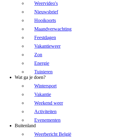
Weervideo's
Nieuwsbrief
Hooikoorts
Maandverwachting
Feestdagen
Vakantieweer
Zon
Energie
Tuinieren
Wat ga je doen?
Wintersport
Vakantie
Weekend weer
Activiteiten
Evenementen
Buitenland
Weerbericht België