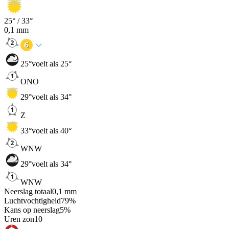
25
° /
33
°
0,1
mm
25
°
voelt als 25°
ONO
29
°
voelt als 34°
Z
33
°
voelt als 40°
WNW
29
°
voelt als 34°
WNW
Neerslag totaal
0,1
mm
Luchtvochtigheid
79
%
Kans op neerslag
5
%
Uren zon
10