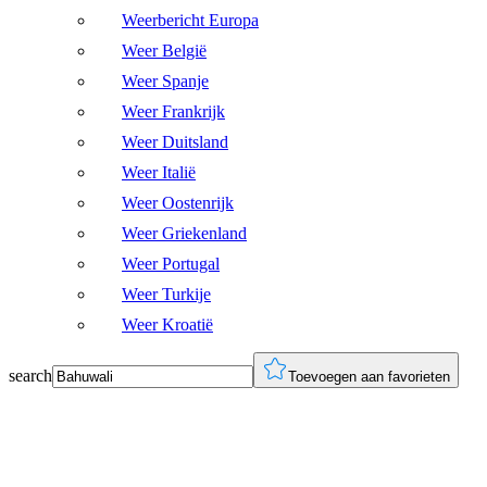
Weerbericht Europa
Weer België
Weer Spanje
Weer Frankrijk
Weer Duitsland
Weer Italië
Weer Oostenrijk
Weer Griekenland
Weer Portugal
Weer Turkije
Weer Kroatië
search
Toevoegen aan favorieten