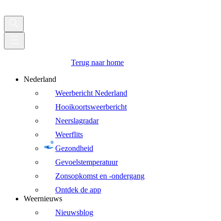
Terug naar home
Nederland
Weerbericht Nederland
Hooikoortsweerbericht
Neerslagradar
Weerflits
Gezondheid
Gevoelstemperatuur
Zonsopkomst en -ondergang
Ontdek de app
Weernieuws
Nieuwsblog