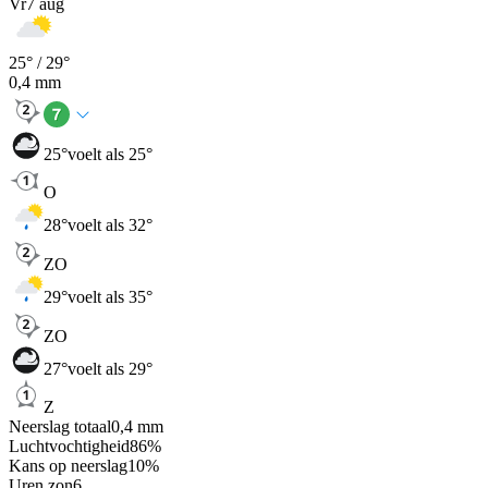
Vr
7 aug
25
° /
29
°
0,4
mm
25
°
voelt als 25°
O
28
°
voelt als 32°
ZO
29
°
voelt als 35°
ZO
27
°
voelt als 29°
Z
Neerslag totaal
0,4
mm
Luchtvochtigheid
86
%
Kans op neerslag
10
%
Uren zon
6