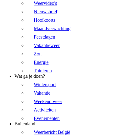
Weervideo's
Nieuwsbrief
Hooikoorts
Maandverwachting
Feestdagen
Vakantieweer
Zon
Energie
Tuinieren
Wat ga je doen?
Wintersport
Vakantie
Weekend weer
Activiteiten
Evenementen
Buitenland
Weerbericht België