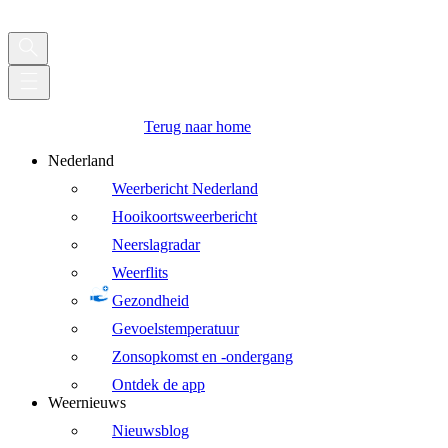
Terug naar home
Nederland
Weerbericht Nederland
Hooikoortsweerbericht
Neerslagradar
Weerflits
Gezondheid
Gevoelstemperatuur
Zonsopkomst en -ondergang
Ontdek de app
Weernieuws
Nieuwsblog