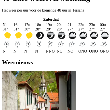
Het weer per uur voor de komende 48 uur in Tersana
Zaterdag
Nu
16u
17u
18u
19u
20u
21u
22u
23u
00u
31
°
31
°
30
°
28
°
28
°
28
°
27
°
27
°
27
°
27
°
N
N
N
N
NNO
NO
NO
ONO
ONO
ONO
Weernieuws