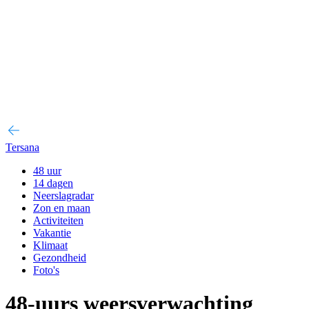
Tersana
48 uur
14 dagen
Neerslagradar
Zon en maan
Activiteiten
Vakantie
Klimaat
Gezondheid
Foto's
48-uurs weersverwachting