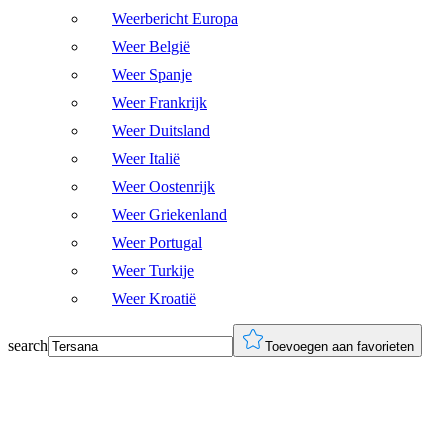
Weerbericht Europa
Weer België
Weer Spanje
Weer Frankrijk
Weer Duitsland
Weer Italië
Weer Oostenrijk
Weer Griekenland
Weer Portugal
Weer Turkije
Weer Kroatië
search
Toevoegen aan favorieten