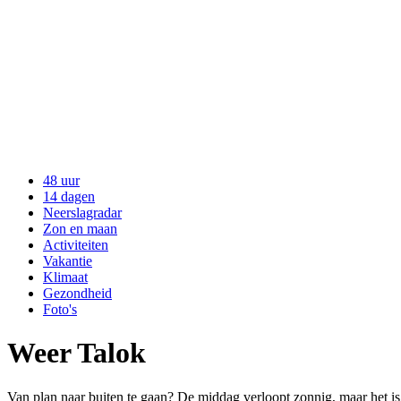
48 uur
14 dagen
Neerslagradar
Zon en maan
Activiteiten
Vakantie
Klimaat
Gezondheid
Foto's
Weer Talok
Van plan naar buiten te gaan? De middag verloopt zonnig, maar het is