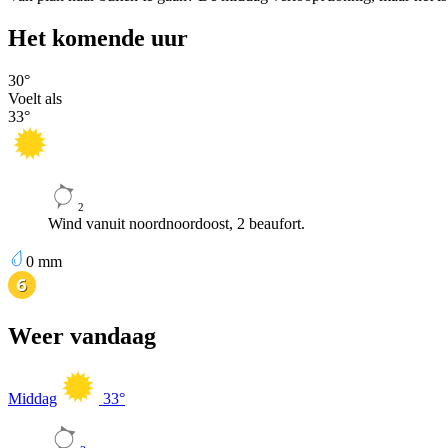
Het komende uur
30
°
Voelt als
33
°
2
Wind vanuit noordnoordoost, 2 beaufort.
0
mm
Weer vandaag
Middag
33
°