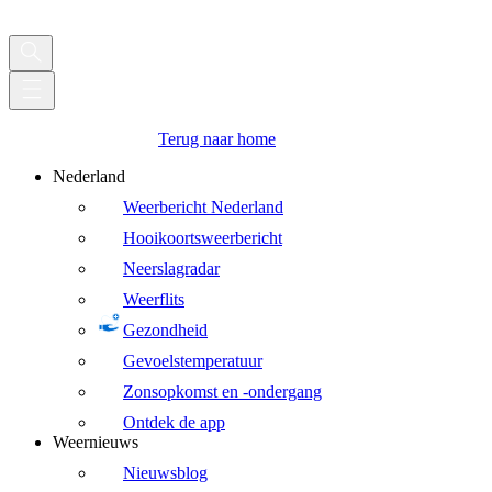
Terug naar home
Nederland
Weerbericht Nederland
Hooikoortsweerbericht
Neerslagradar
Weerflits
Gezondheid
Gevoelstemperatuur
Zonsopkomst en -ondergang
Ontdek de app
Weernieuws
Nieuwsblog