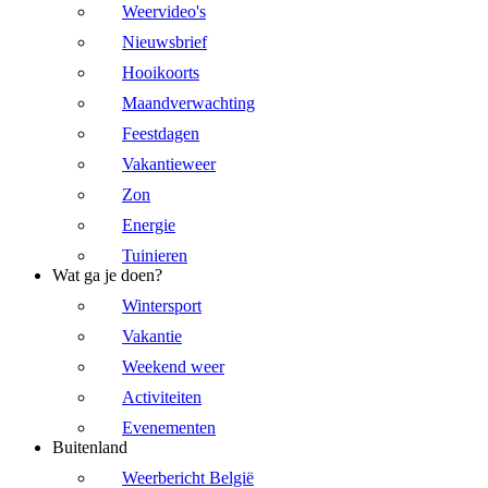
Weervideo's
Nieuwsbrief
Hooikoorts
Maandverwachting
Feestdagen
Vakantieweer
Zon
Energie
Tuinieren
Wat ga je doen?
Wintersport
Vakantie
Weekend weer
Activiteiten
Evenementen
Buitenland
Weerbericht België