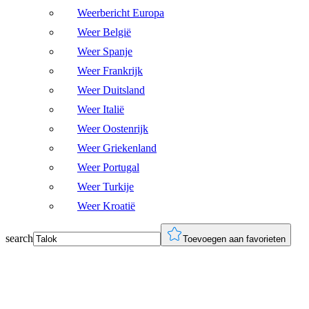
Weerbericht Europa
Weer België
Weer Spanje
Weer Frankrijk
Weer Duitsland
Weer Italië
Weer Oostenrijk
Weer Griekenland
Weer Portugal
Weer Turkije
Weer Kroatië
search
Toevoegen aan favorieten