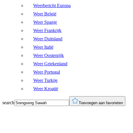
Weerbericht Europa
Weer België
Weer Spanje
Weer Frankrijk
Weer Duitsland
Weer Italië
Weer Oostenrijk
Weer Griekenland
Weer Portugal
Weer Turkije
Weer Kroatië
search
Toevoegen aan favorieten