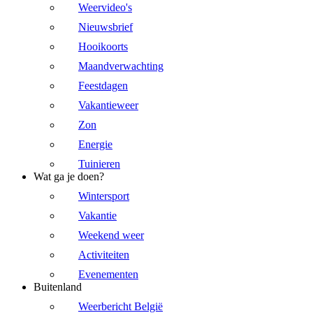
Weervideo's
Nieuwsbrief
Hooikoorts
Maandverwachting
Feestdagen
Vakantieweer
Zon
Energie
Tuinieren
Wat ga je doen?
Wintersport
Vakantie
Weekend weer
Activiteiten
Evenementen
Buitenland
Weerbericht België