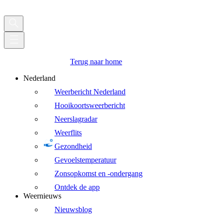
Terug naar home
Nederland
Weerbericht Nederland
Hooikoortsweerbericht
Neerslagradar
Weerflits
Gezondheid
Gevoelstemperatuur
Zonsopkomst en -ondergang
Ontdek de app
Weernieuws
Nieuwsblog