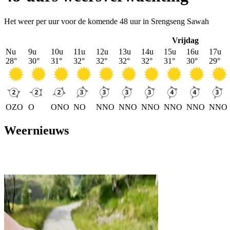
Het weer per uur voor de komende 48 uur in Srengseng Sawah
Vrijdag
Nu
9u
10u
11u
12u
13u
14u
15u
16u
17u
28
°
30
°
31
°
32
°
32
°
32
°
32
°
31
°
30
°
29
°
OZO
O
ONO
NO
NNO
NNO
NNO
NNO
NNO
NNO
Weernieuws