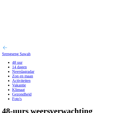
Srengseng Sawah
48 uur
14 dagen
Neerslagradar
Zon en maan
Activiteiten
Vakantie
Klimaat
Gezondheid
Foto's
48-uurs weersverwachting