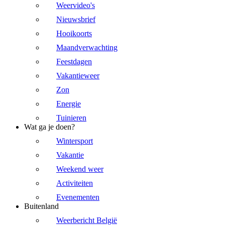
Weervideo's
Nieuwsbrief
Hooikoorts
Maandverwachting
Feestdagen
Vakantieweer
Zon
Energie
Tuinieren
Wat ga je doen?
Wintersport
Vakantie
Weekend weer
Activiteiten
Evenementen
Buitenland
Weerbericht België