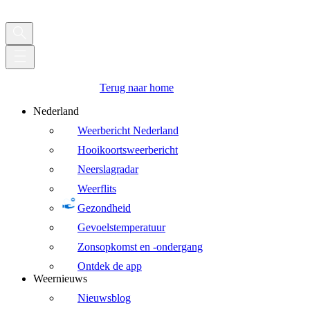
Terug naar home
Nederland
Weerbericht Nederland
Hooikoortsweerbericht
Neerslagradar
Weerflits
Gezondheid
Gevoelstemperatuur
Zonsopkomst en -ondergang
Ontdek de app
Weernieuws
Nieuwsblog