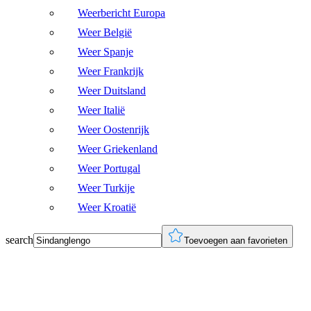
Weerbericht Europa
Weer België
Weer Spanje
Weer Frankrijk
Weer Duitsland
Weer Italië
Weer Oostenrijk
Weer Griekenland
Weer Portugal
Weer Turkije
Weer Kroatië
search
Toevoegen aan favorieten