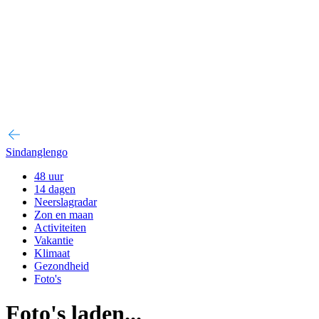
Sindanglengo
48 uur
14 dagen
Neerslagradar
Zon en maan
Activiteiten
Vakantie
Klimaat
Gezondheid
Foto's
Foto's laden...