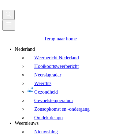
Terug naar home
Nederland
Weerbericht Nederland
Hooikoortsweerbericht
Neerslagradar
Weerflits
Gezondheid
Gevoelstemperatuur
Zonsopkomst en -ondergang
Ontdek de app
Weernieuws
Nieuwsblog