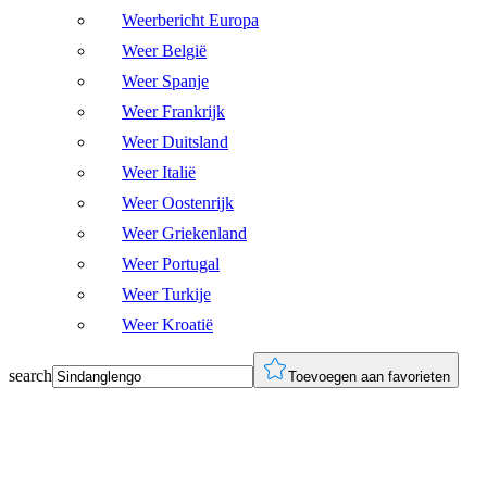
Weerbericht Europa
Weer België
Weer Spanje
Weer Frankrijk
Weer Duitsland
Weer Italië
Weer Oostenrijk
Weer Griekenland
Weer Portugal
Weer Turkije
Weer Kroatië
search
Toevoegen aan favorieten