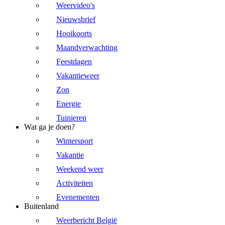
Weervideo's
Nieuwsbrief
Hooikoorts
Maandverwachting
Feestdagen
Vakantieweer
Zon
Energie
Tuinieren
Wat ga je doen?
Wintersport
Vakantie
Weekend weer
Activiteiten
Evenementen
Buitenland
Weerbericht België