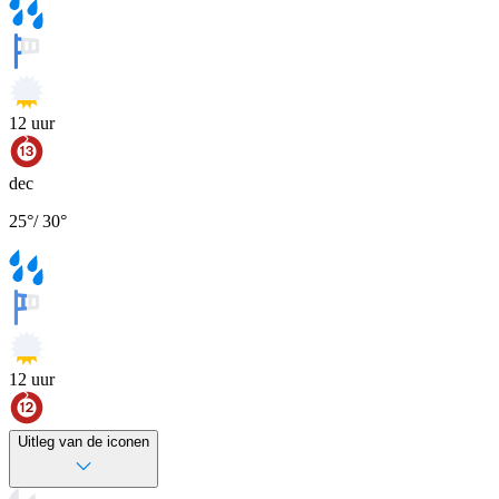
12
uur
dec
25
°
/
30
°
12
uur
Uitleg van de iconen