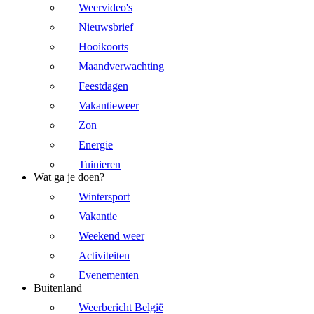
Weervideo's
Nieuwsbrief
Hooikoorts
Maandverwachting
Feestdagen
Vakantieweer
Zon
Energie
Tuinieren
Wat ga je doen?
Wintersport
Vakantie
Weekend weer
Activiteiten
Evenementen
Buitenland
Weerbericht België