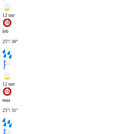
12
uur
feb
25
°
/
30
°
12
uur
maa
25
°
/
31
°