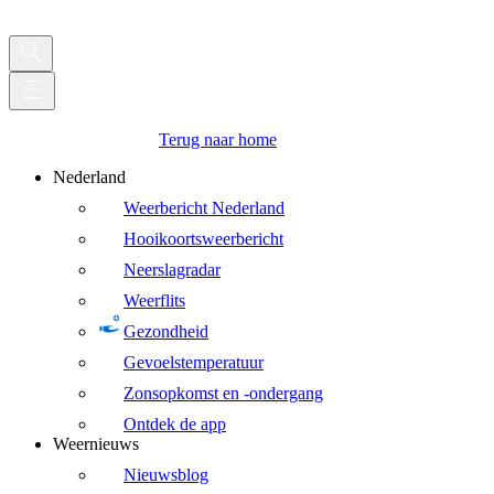
Terug naar home
Nederland
Weerbericht Nederland
Hooikoortsweerbericht
Neerslagradar
Weerflits
Gezondheid
Gevoelstemperatuur
Zonsopkomst en -ondergang
Ontdek de app
Weernieuws
Nieuwsblog