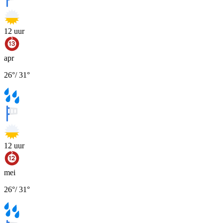
12
uur
apr
26
°
/
31
°
12
uur
mei
26
°
/
31
°