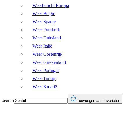
Weerbericht Europa
Weer België
Weer Spanje
Weer Frankrijk
Weer Duitsland
Weer Italië
Weer Oostenrijk
Weer Griekenland
Weer Portugal
Weer Turkije
Weer Kroatië
search
Toevoegen aan favorieten