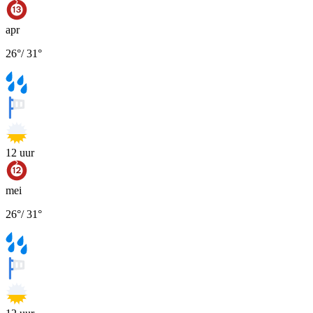
apr
26
°
/
31
°
12
uur
mei
26
°
/
31
°