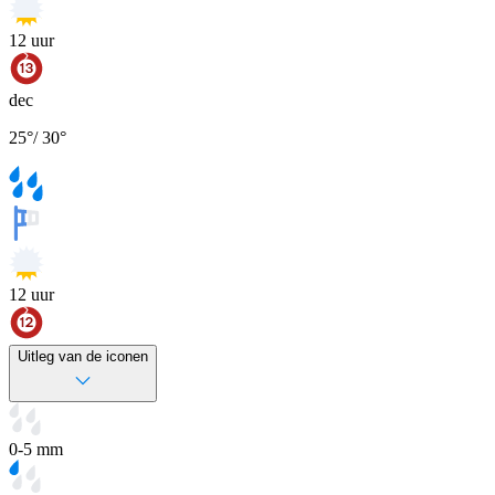
12
uur
dec
25
°
/
30
°
12
uur
Uitleg van de iconen
0-5 mm