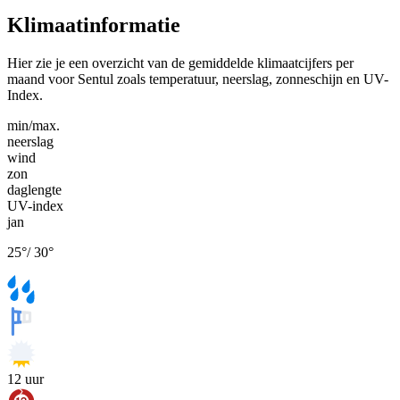
Klimaatinformatie
Hier zie je een overzicht van de gemiddelde klimaatcijfers per
maand voor Sentul zoals temperatuur, neerslag, zonneschijn en UV-
Index.
min/max.
neerslag
wind
zon
daglengte
UV-index
jan
25
°
/
30
°
12
uur