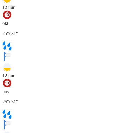
12
uur
okt
25
°
/
31
°
12
uur
nov
25
°
/
31
°