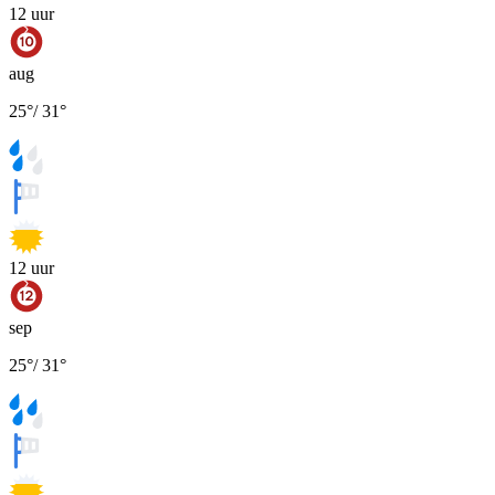
12
uur
aug
25
°
/
31
°
12
uur
sep
25
°
/
31
°