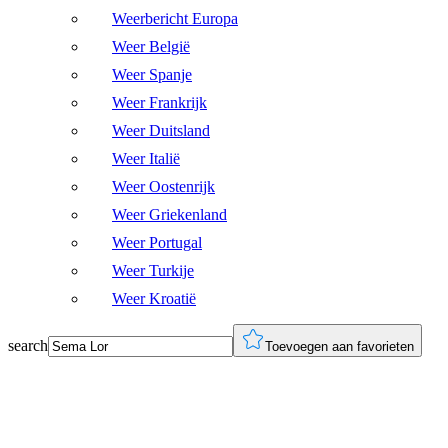
Weerbericht Europa
Weer België
Weer Spanje
Weer Frankrijk
Weer Duitsland
Weer Italië
Weer Oostenrijk
Weer Griekenland
Weer Portugal
Weer Turkije
Weer Kroatië
search
Toevoegen aan favorieten