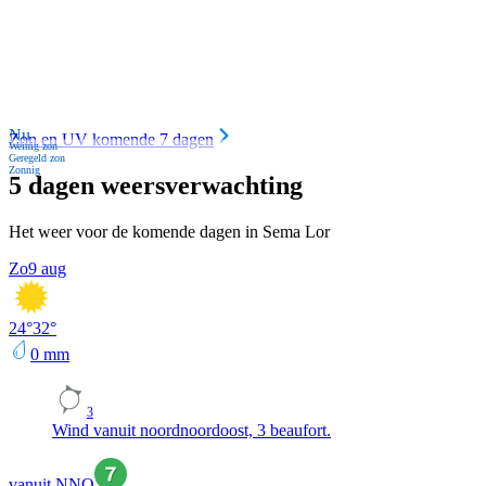
Nu
Zon en UV komende 7 dagen
Weinig zon
Geregeld zon
Zonnig
5 dagen weersverwachting
Het weer voor de komende dagen in Sema Lor
Zo
9 aug
24
°
32
°
0
mm
3
Wind vanuit noordnoordoost, 3 beaufort.
vanuit NNO