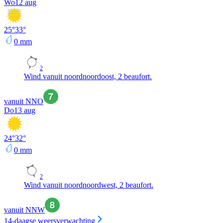
Wo
12 aug
25
°
33
°
0
mm
2
Wind vanuit noordnoordoost, 2 beaufort.
vanuit NNO
Do
13 aug
24
°
32
°
0
mm
2
Wind vanuit noordnoordwest, 2 beaufort.
vanuit NNW
14-daagse weersverwachting