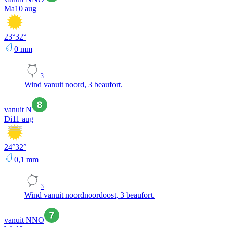
Ma
10 aug
23
°
32
°
0
mm
3
Wind vanuit noord, 3 beaufort.
vanuit N
Di
11 aug
24
°
32
°
0,1
mm
3
Wind vanuit noordnoordoost, 3 beaufort.
vanuit NNO