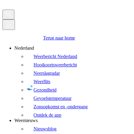
Terug naar home
Nederland
Weerbericht Nederland
Hooikoortsweerbericht
Neerslagradar
Weerflits
Gezondheid
Gevoelstemperatuur
Zonsopkomst en -ondergang
Ontdek de app
Weernieuws
Nieuwsblog