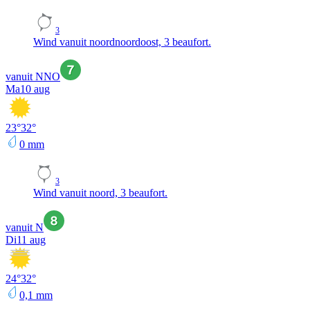
3
Wind vanuit noordnoordoost, 3 beaufort.
vanuit NNO
Ma
10 aug
23
°
32
°
0
mm
3
Wind vanuit noord, 3 beaufort.
vanuit N
Di
11 aug
24
°
32
°
0,1
mm