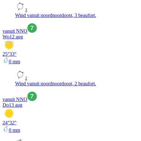
3
Wind vanuit noordnoordoost, 3 beaufort.
vanuit NNO
Wo
12 aug
25
°
33
°
0
mm
2
Wind vanuit noordnoordoost, 2 beaufort.
vanuit NNO
Do
13 aug
24
°
32
°
0
mm