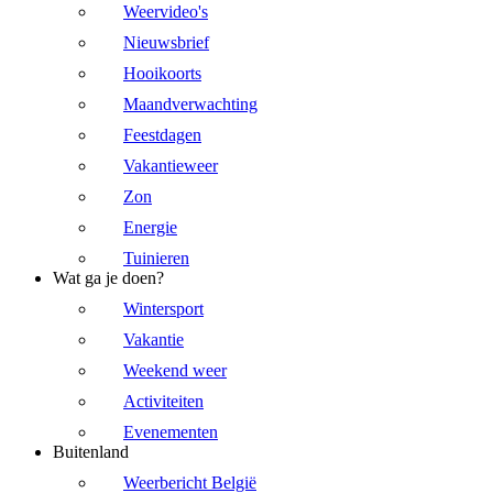
Weervideo's
Nieuwsbrief
Hooikoorts
Maandverwachting
Feestdagen
Vakantieweer
Zon
Energie
Tuinieren
Wat ga je doen?
Wintersport
Vakantie
Weekend weer
Activiteiten
Evenementen
Buitenland
Weerbericht België