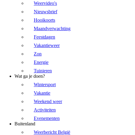
Weervideo's
Nieuwsbrief
Hooikoorts
Maandverwachting
Feestdagen
Vakantieweer
Zon
Energie
Tuinieren
Wat ga je doen?
Wintersport
Vakantie
Weekend weer
Activiteiten
Evenementen
Buitenland
Weerbericht België