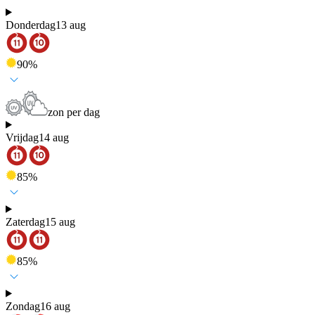
Donderdag
13 aug
90
%
zon per dag
Vrijdag
14 aug
85
%
Zaterdag
15 aug
85
%
Zondag
16 aug