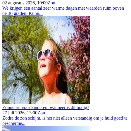
02 augustus 2026, 10:00
Zon
We krijgen een aantal zeer warme dagen met waarden ruim boven
de 30 graden. Kunn...
Zonnebril voor kinderen: wanneer is dit nodig?
27 juli 2026, 13:00
Zon
Zodra de zon schijnt, is het niet alleen verstandig om je huid goed te
bescherme...