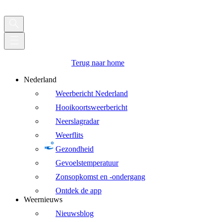
Terug naar home
Nederland
Weerbericht Nederland
Hooikoortsweerbericht
Neerslagradar
Weerflits
Gezondheid
Gevoelstemperatuur
Zonsopkomst en -ondergang
Ontdek de app
Weernieuws
Nieuwsblog