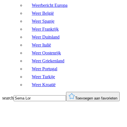
Weerbericht Europa
Weer België
Weer Spanje
Weer Frankrijk
Weer Duitsland
Weer Italië
Weer Oostenrijk
Weer Griekenland
Weer Portugal
Weer Turkije
Weer Kroatië
search
Toevoegen aan favorieten