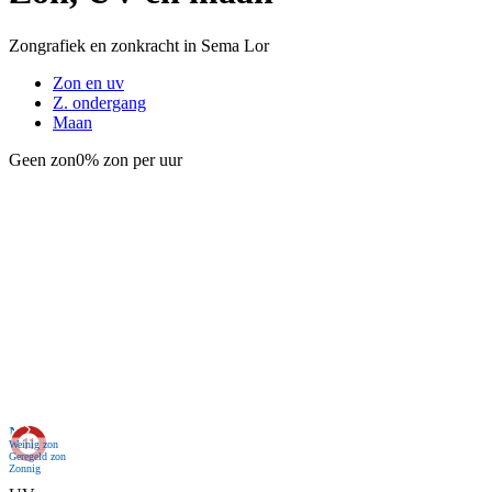
Zongrafiek en zonkracht in Sema Lor
Zon en uv
Z. ondergang
Maan
Geen zon
0% zon per uur
Nu
Weinig zon
Geregeld zon
Zonnig