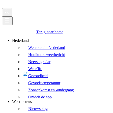
Terug naar home
Nederland
Weerbericht Nederland
Hooikoortsweerbericht
Neerslagradar
Weerflits
Gezondheid
Gevoelstemperatuur
Zonsopkomst en -ondergang
Ontdek de app
Weernieuws
Nieuwsblog