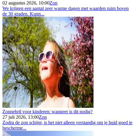
02 augustus 2026, 10:00
Zon
We krijgen een aantal zeer warme dagen met waarden ruim boven
de 30 graden. Kunn...
Zonnebril voor kinderen: wanneer is dit nodig?
27 juli 2026, 13:00
Zon
Zodra de zon schijnt, is het niet alleen verstandig om je huid goed te
bescherme...