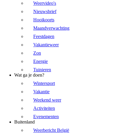
Weervideo's
Nieuwsbrief
Hooikoorts
Maandverwachting
Feestdagen
Vakantieweer
Zon
Energie
Tuinieren
Wat ga je doen?
Wintersport
Vakantie
Weekend weer
Activiteiten
Evenementen
Buitenland
Weerbericht België