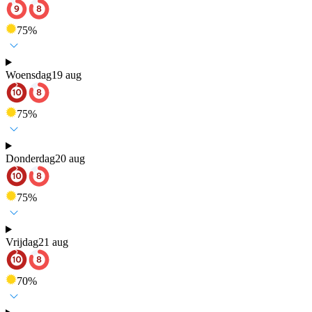
75
%
Woensdag
19 aug
75
%
Donderdag
20 aug
75
%
Vrijdag
21 aug
70
%