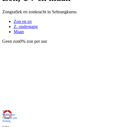
Zongrafiek en zonkracht in Sebrangkurus
Zon en uv
Z. ondergang
Maan
Geen zon
0% zon per uur
Nu
Weinig zon
Geregeld zon
Zonnig