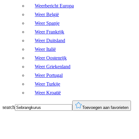
Weerbericht Europa
Weer België
Weer Spanje
Weer Frankrijk
Weer Duitsland
Weer Italië
Weer Oostenrijk
Weer Griekenland
Weer Portugal
Weer Turkije
Weer Kroatië
search
Toevoegen aan favorieten