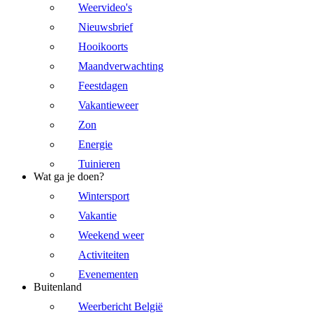
Weervideo's
Nieuwsbrief
Hooikoorts
Maandverwachting
Feestdagen
Vakantieweer
Zon
Energie
Tuinieren
Wat ga je doen?
Wintersport
Vakantie
Weekend weer
Activiteiten
Evenementen
Buitenland
Weerbericht België