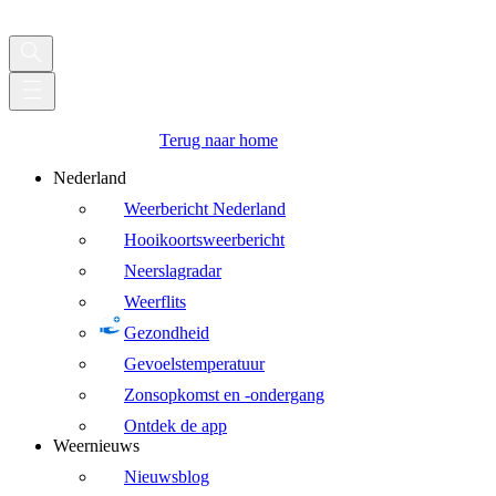
Terug naar home
Nederland
Weerbericht Nederland
Hooikoortsweerbericht
Neerslagradar
Weerflits
Gezondheid
Gevoelstemperatuur
Zonsopkomst en -ondergang
Ontdek de app
Weernieuws
Nieuwsblog