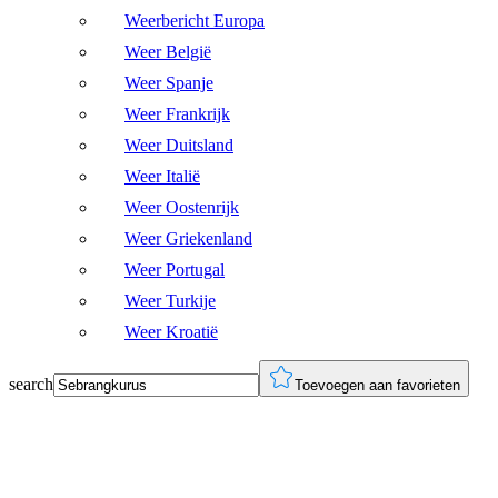
Weerbericht Europa
Weer België
Weer Spanje
Weer Frankrijk
Weer Duitsland
Weer Italië
Weer Oostenrijk
Weer Griekenland
Weer Portugal
Weer Turkije
Weer Kroatië
search
Toevoegen aan favorieten