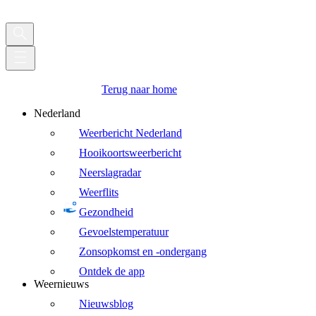
Terug naar home
Nederland
Weerbericht Nederland
Hooikoortsweerbericht
Neerslagradar
Weerflits
Gezondheid
Gevoelstemperatuur
Zonsopkomst en -ondergang
Ontdek de app
Weernieuws
Nieuwsblog