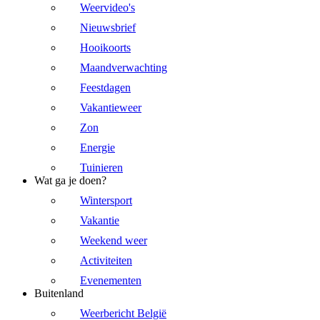
Weervideo's
Nieuwsbrief
Hooikoorts
Maandverwachting
Feestdagen
Vakantieweer
Zon
Energie
Tuinieren
Wat ga je doen?
Wintersport
Vakantie
Weekend weer
Activiteiten
Evenementen
Buitenland
Weerbericht België