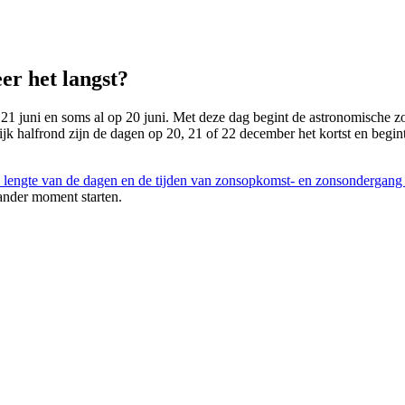
er het langst?
 21 juni en soms al op 20 juni. Met deze dag begint de astronomische zom
lijk halfrond zijn de dagen op 20, 21 of 22 december het kortst en begin
 lengte van de dagen en de tijden van zonsopkomst- en zonsondergang
ander moment starten.