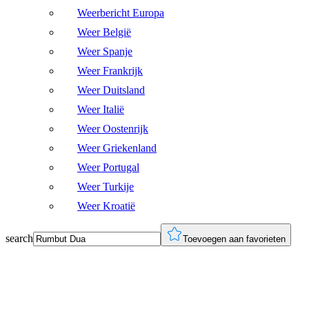
Weerbericht Europa
Weer België
Weer Spanje
Weer Frankrijk
Weer Duitsland
Weer Italië
Weer Oostenrijk
Weer Griekenland
Weer Portugal
Weer Turkije
Weer Kroatië
search
Toevoegen aan favorieten