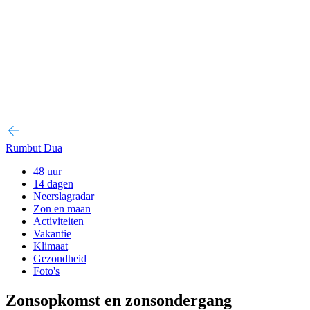
Rumbut Dua
48 uur
14 dagen
Neerslagradar
Zon en maan
Activiteiten
Vakantie
Klimaat
Gezondheid
Foto's
Zonsopkomst en zonsondergang