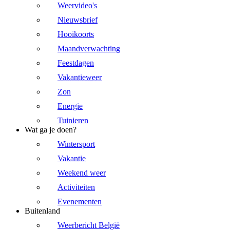
Weervideo's
Nieuwsbrief
Hooikoorts
Maandverwachting
Feestdagen
Vakantieweer
Zon
Energie
Tuinieren
Wat ga je doen?
Wintersport
Vakantie
Weekend weer
Activiteiten
Evenementen
Buitenland
Weerbericht België