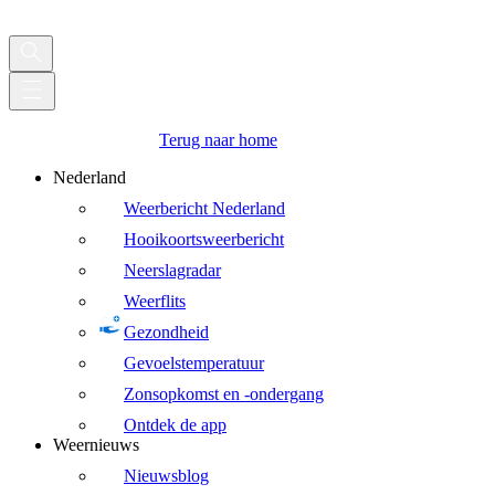
Terug naar home
Nederland
Weerbericht Nederland
Hooikoortsweerbericht
Neerslagradar
Weerflits
Gezondheid
Gevoelstemperatuur
Zonsopkomst en -ondergang
Ontdek de app
Weernieuws
Nieuwsblog