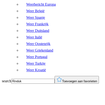
Weerbericht Europa
Weer België
Weer Spanje
Weer Frankrijk
Weer Duitsland
Weer Italië
Weer Oostenrijk
Weer Griekenland
Weer Portugal
Weer Turkije
Weer Kroatië
search
Toevoegen aan favorieten