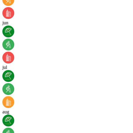
jun
jul
aug