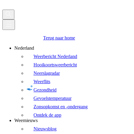
Terug naar home
Nederland
Weerbericht Nederland
Hooikoortsweerbericht
Neerslagradar
Weerflits
Gezondheid
Gevoelstemperatuur
Zonsopkomst en -ondergang
Ontdek de app
Weernieuws
Nieuwsblog