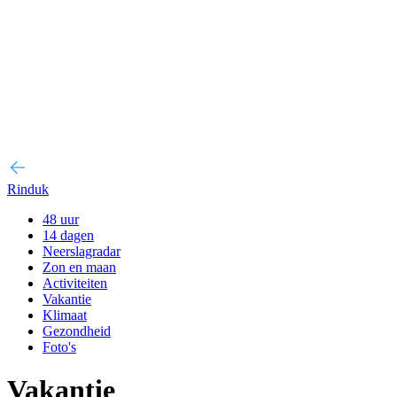
Rinduk
48 uur
14 dagen
Neerslagradar
Zon en maan
Activiteiten
Vakantie
Klimaat
Gezondheid
Foto's
Vakantie