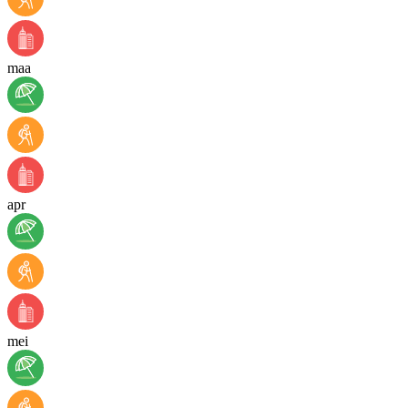
maa
apr
mei