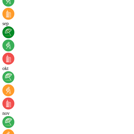
sep
okt
nov