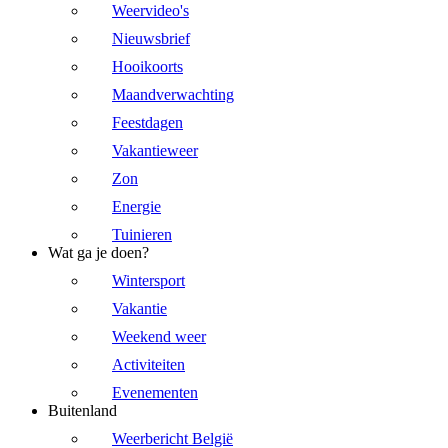
Weervideo's
Nieuwsbrief
Hooikoorts
Maandverwachting
Feestdagen
Vakantieweer
Zon
Energie
Tuinieren
Wat ga je doen?
Wintersport
Vakantie
Weekend weer
Activiteiten
Evenementen
Buitenland
Weerbericht België