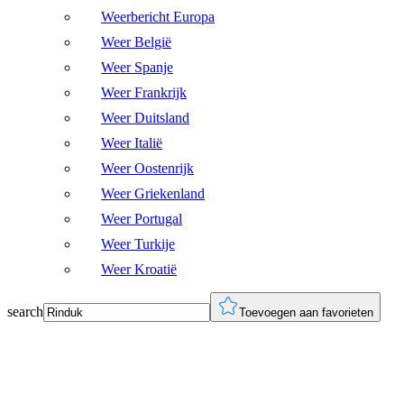
Weerbericht Europa
Weer België
Weer Spanje
Weer Frankrijk
Weer Duitsland
Weer Italië
Weer Oostenrijk
Weer Griekenland
Weer Portugal
Weer Turkije
Weer Kroatië
search
Toevoegen aan favorieten