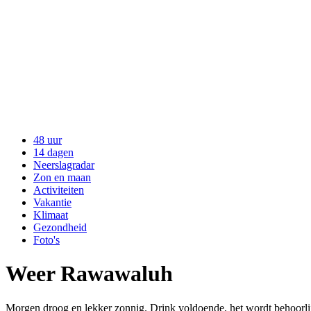
48 uur
14 dagen
Neerslagradar
Zon en maan
Activiteiten
Vakantie
Klimaat
Gezondheid
Foto's
Weer Rawawaluh
Morgen droog en lekker zonnig. Drink voldoende, het wordt behoorlij