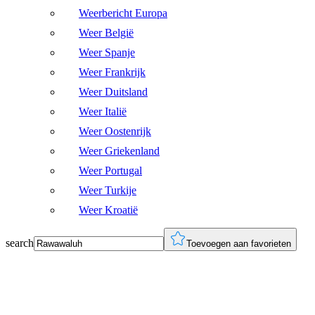
Weerbericht Europa
Weer België
Weer Spanje
Weer Frankrijk
Weer Duitsland
Weer Italië
Weer Oostenrijk
Weer Griekenland
Weer Portugal
Weer Turkije
Weer Kroatië
search
Toevoegen aan favorieten