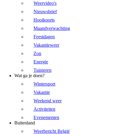
Weervideo's
Nieuwsbrief
Hooikoorts
Maandverwachting
Feestdagen
Vakantieweer
Zon
Energie
Tuinieren
Wat ga je doen?
Wintersport
Vakantie
Weekend weer
Activiteiten
Evenementen
Buitenland
Weerbericht België