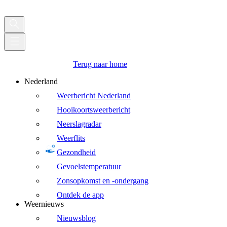
Terug naar home
Nederland
Weerbericht Nederland
Hooikoortsweerbericht
Neerslagradar
Weerflits
Gezondheid
Gevoelstemperatuur
Zonsopkomst en -ondergang
Ontdek de app
Weernieuws
Nieuwsblog