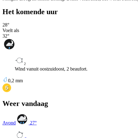
Het komende uur
28
°
Voelt als
32
°
2
Wind vanuit oostzuidoost, 2 beaufort.
0,2
mm
Weer vandaag
Avond
27
°