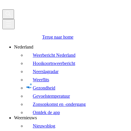
Terug naar home
Nederland
Weerbericht Nederland
Hooikoortsweerbericht
Neerslagradar
Weerflits
Gezondheid
Gevoelstemperatuur
Zonsopkomst en -ondergang
Ontdek de app
Weernieuws
Nieuwsblog