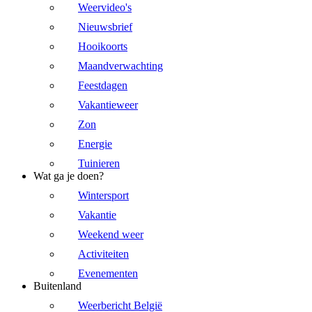
Weervideo's
Nieuwsbrief
Hooikoorts
Maandverwachting
Feestdagen
Vakantieweer
Zon
Energie
Tuinieren
Wat ga je doen?
Wintersport
Vakantie
Weekend weer
Activiteiten
Evenementen
Buitenland
Weerbericht België