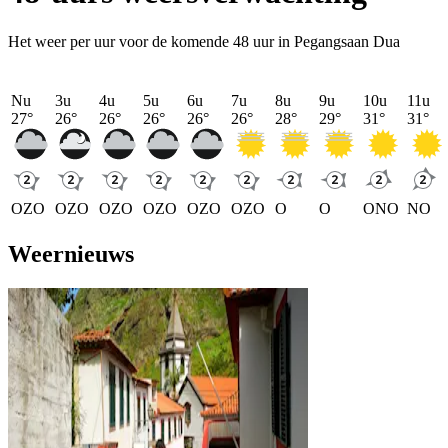
Het weer per uur voor de komende 48 uur in Pegangsaan Dua
Nu
3u
4u
5u
6u
7u
8u
9u
10u
11u
27
°
26
°
26
°
26
°
26
°
26
°
28
°
29
°
31
°
31
°
OZO
OZO
OZO
OZO
OZO
OZO
O
O
ONO
NO
Weernieuws