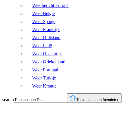
Weerbericht Europa
Weer België
Weer Spanje
Weer Frankrijk
Weer Duitsland
Weer Italië
Weer Oostenrijk
Weer Griekenland
Weer Portugal
Weer Turkije
Weer Kroatië
search
Toevoegen aan favorieten