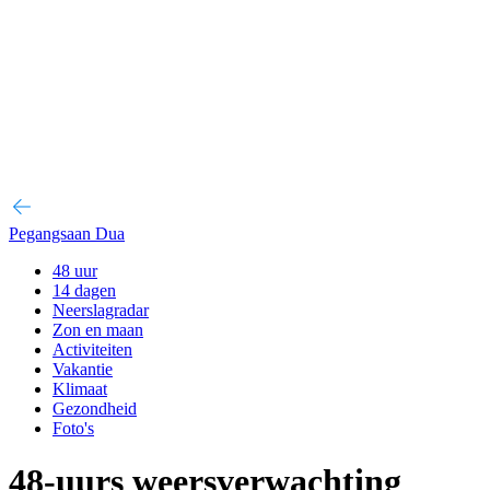
Pegangsaan Dua
48 uur
14 dagen
Neerslagradar
Zon en maan
Activiteiten
Vakantie
Klimaat
Gezondheid
Foto's
48-uurs weersverwachting