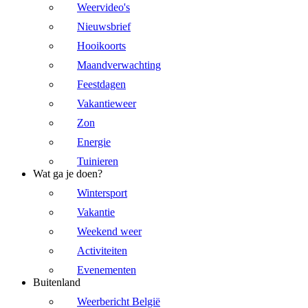
Weervideo's
Nieuwsbrief
Hooikoorts
Maandverwachting
Feestdagen
Vakantieweer
Zon
Energie
Tuinieren
Wat ga je doen?
Wintersport
Vakantie
Weekend weer
Activiteiten
Evenementen
Buitenland
Weerbericht België