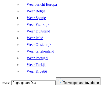
Weerbericht Europa
Weer België
Weer Spanje
Weer Frankrijk
Weer Duitsland
Weer Italië
Weer Oostenrijk
Weer Griekenland
Weer Portugal
Weer Turkije
Weer Kroatië
search
Toevoegen aan favorieten