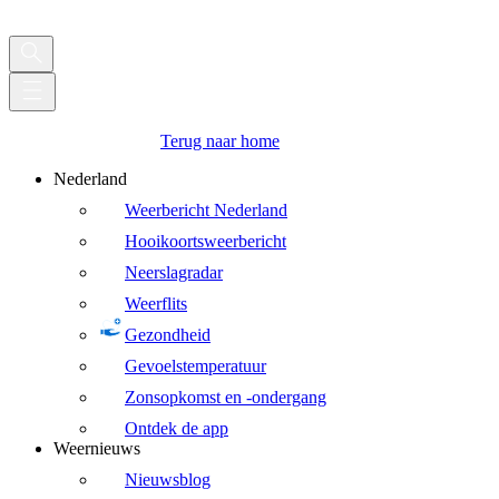
Terug naar home
Nederland
Weerbericht Nederland
Hooikoortsweerbericht
Neerslagradar
Weerflits
Gezondheid
Gevoelstemperatuur
Zonsopkomst en -ondergang
Ontdek de app
Weernieuws
Nieuwsblog