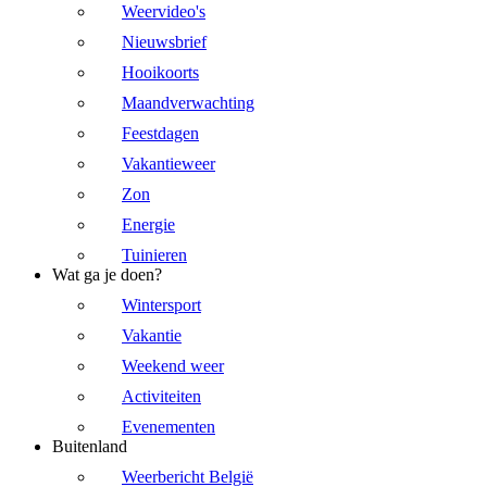
Weervideo's
Nieuwsbrief
Hooikoorts
Maandverwachting
Feestdagen
Vakantieweer
Zon
Energie
Tuinieren
Wat ga je doen?
Wintersport
Vakantie
Weekend weer
Activiteiten
Evenementen
Buitenland
Weerbericht België