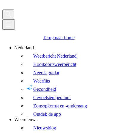
Terug naar home
Nederland
Weerbericht Nederland
Hooikoortsweerbericht
Neerslagradar
Weerflits
Gezondheid
Gevoelstemperatuur
Zonsopkomst en -ondergang
Ontdek de app
Weernieuws
Nieuwsblog