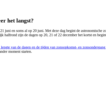
er het langst?
 21 juni en soms al op 20 juni. Met deze dag begint de astronomische zom
lijk halfrond zijn de dagen op 20, 21 of 22 december het kortst en begin
 lengte van de dagen en de tijden van zonsopkomst- en zonsondergang
ander moment starten.