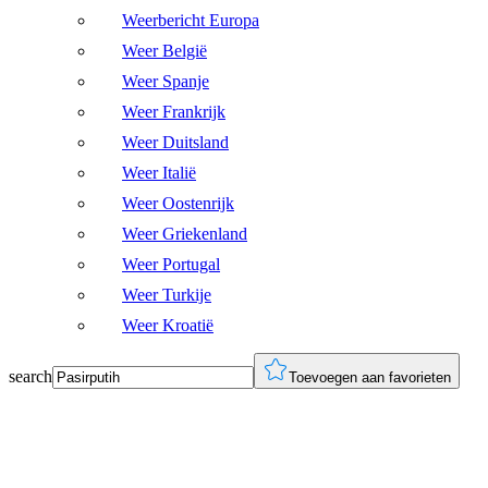
Weerbericht Europa
Weer België
Weer Spanje
Weer Frankrijk
Weer Duitsland
Weer Italië
Weer Oostenrijk
Weer Griekenland
Weer Portugal
Weer Turkije
Weer Kroatië
search
Toevoegen aan favorieten