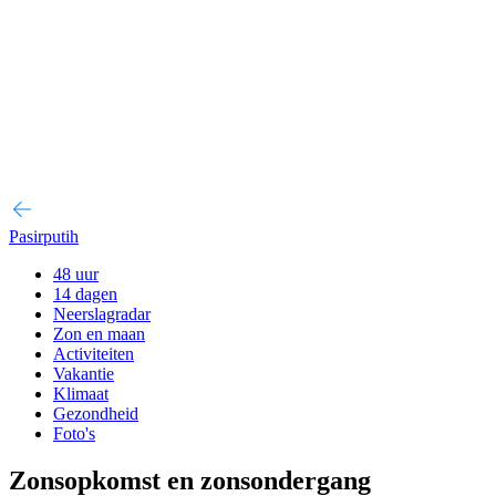
Pasirputih
48 uur
14 dagen
Neerslagradar
Zon en maan
Activiteiten
Vakantie
Klimaat
Gezondheid
Foto's
Zonsopkomst en zonsondergang