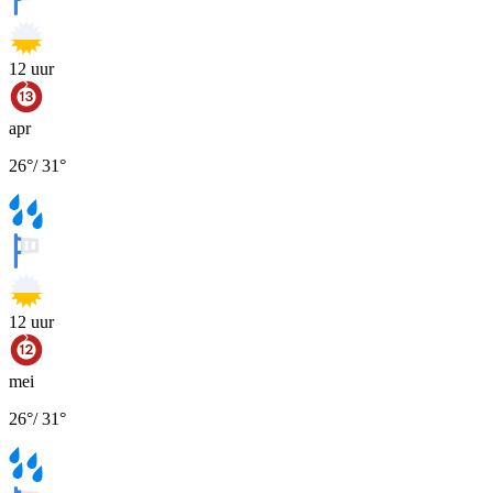
12
uur
apr
26
°
/
31
°
12
uur
mei
26
°
/
31
°