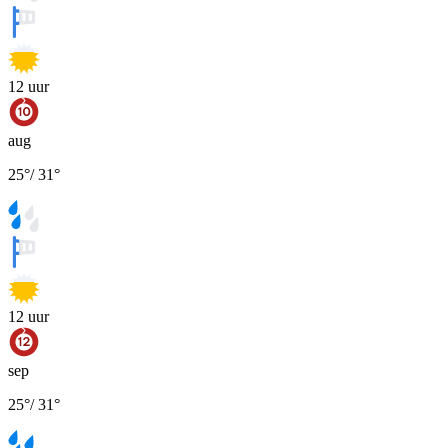
12
uur
aug
25
°
/
31
°
12
uur
sep
25
°
/
31
°