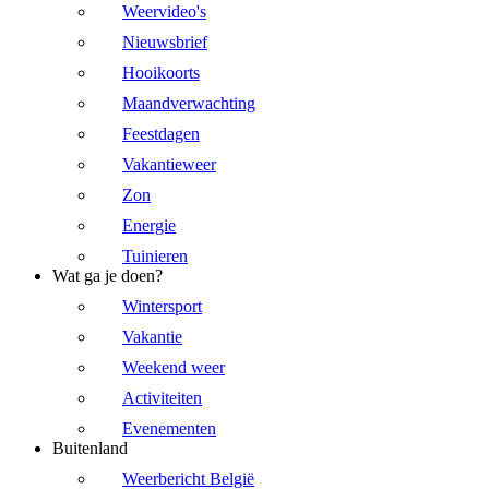
Weervideo's
Nieuwsbrief
Hooikoorts
Maandverwachting
Feestdagen
Vakantieweer
Zon
Energie
Tuinieren
Wat ga je doen?
Wintersport
Vakantie
Weekend weer
Activiteiten
Evenementen
Buitenland
Weerbericht België