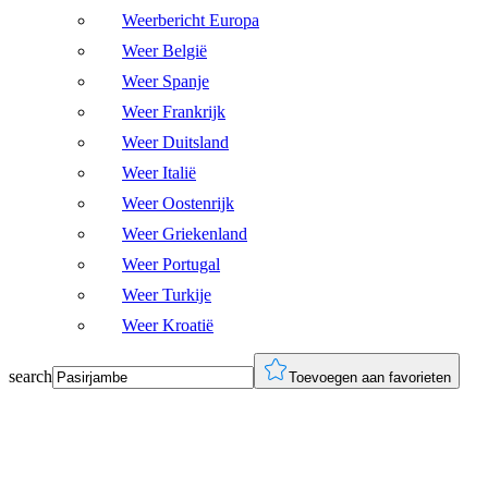
Weerbericht Europa
Weer België
Weer Spanje
Weer Frankrijk
Weer Duitsland
Weer Italië
Weer Oostenrijk
Weer Griekenland
Weer Portugal
Weer Turkije
Weer Kroatië
search
Toevoegen aan favorieten