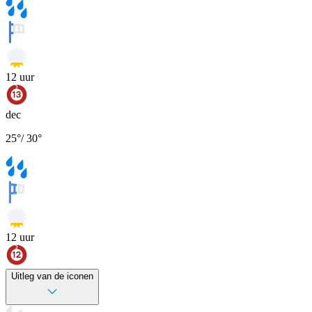
12
uur
dec
25
°
/
30
°
12
uur
Uitleg van de iconen