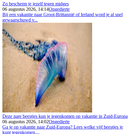
Zo bescherm je jezelf tegen midges
06 augustus 2026, 14:14
Ongedierte
Bij een vakantie naar Groot-Brittannië of Ierland word je al snel
gewaarschuwd v...
Deze nare beestjes kun je tegenkomen op vakantie in Zuid-Europa
06 augustus 2026, 14:02
Ongedierte
Ga je op vakantie naar Zuid-Europa? Lees welke vijf beestjes je
kunt tegenkomen,...