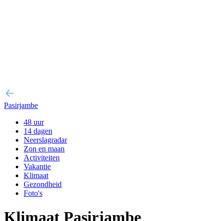
Pasirjambe
48 uur
14 dagen
Neerslagradar
Zon en maan
Activiteiten
Vakantie
Klimaat
Gezondheid
Foto's
Klimaat Pasirjambe