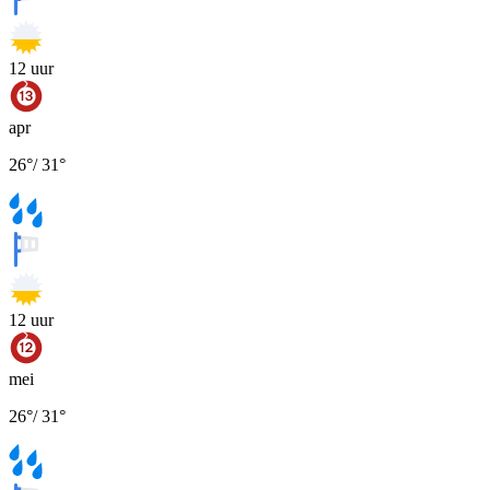
12
uur
apr
26
°
/
31
°
12
uur
mei
26
°
/
31
°