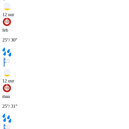
12
uur
feb
25
°
/
30
°
12
uur
maa
25
°
/
31
°