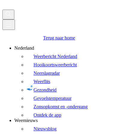
Terug naar home
Nederland
Weerbericht Nederland
Hooikoortsweerbericht
Neerslagradar
Weerflits
Gezondheid
Gevoelstemperatuur
Zonsopkomst en -ondergang
Ontdek de app
Weernieuws
Nieuwsblog