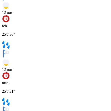
12
uur
feb
25
°
/
30
°
12
uur
maa
25
°
/
31
°