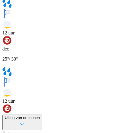
12
uur
dec
25
°
/
30
°
12
uur
Uitleg van de iconen