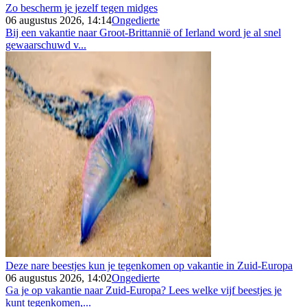
Zo bescherm je jezelf tegen midges
06 augustus 2026, 14:14
Ongedierte
Bij een vakantie naar Groot-Brittannië of Ierland word je al snel
gewaarschuwd v...
Deze nare beestjes kun je tegenkomen op vakantie in Zuid-Europa
06 augustus 2026, 14:02
Ongedierte
Ga je op vakantie naar Zuid-Europa? Lees welke vijf beestjes je
kunt tegenkomen,...