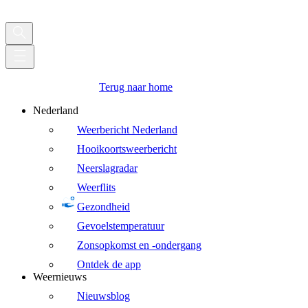
Terug naar home
Nederland
Weerbericht Nederland
Hooikoortsweerbericht
Neerslagradar
Weerflits
Gezondheid
Gevoelstemperatuur
Zonsopkomst en -ondergang
Ontdek de app
Weernieuws
Nieuwsblog