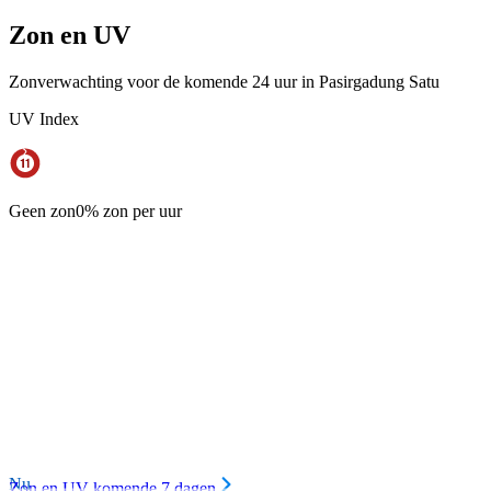
Zon en UV
Zonverwachting voor de komende 24 uur in Pasirgadung Satu
UV Index
Geen zon
0% zon per uur
Nu
Zon en UV komende 7 dagen