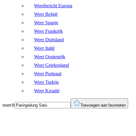
Weerbericht Europa
Weer België
Weer Spanje
Weer Frankrijk
Weer Duitsland
Weer Italië
Weer Oostenrijk
Weer Griekenland
Weer Portugal
Weer Turkije
Weer Kroatië
search
Toevoegen aan favorieten