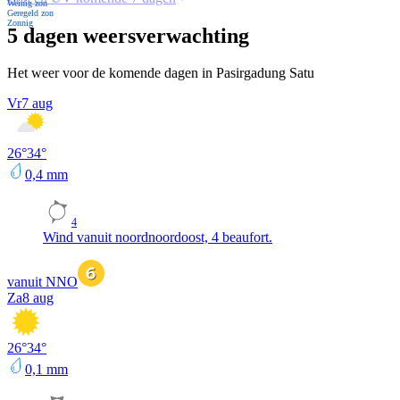
Weinig zon
Geregeld zon
Zonnig
5 dagen weersverwachting
Het weer voor de komende dagen in Pasirgadung Satu
Vr
7 aug
26
°
34
°
0,4
mm
4
Wind vanuit noordnoordoost, 4 beaufort.
vanuit NNO
Za
8 aug
26
°
34
°
0,1
mm