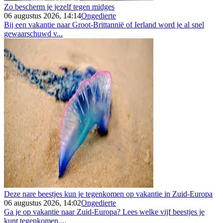
Zo bescherm je jezelf tegen midges
06 augustus 2026, 14:14
Ongedierte
Bij een vakantie naar Groot-Brittannië of Ierland word je al snel
gewaarschuwd v...
Deze nare beestjes kun je tegenkomen op vakantie in Zuid-Europa
06 augustus 2026, 14:02
Ongedierte
Ga je op vakantie naar Zuid-Europa? Lees welke vijf beestjes je
kunt tegenkomen,...