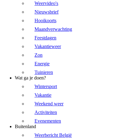
Weervideo's
Nieuwsbrief
Hooikoorts
Maandverwachting
Feestdagen
Vakantieweer
Zon
Energie
Tuinieren
Wat ga je doen?
Wintersport
Vakantie
Weekend weer
Activiteiten
Evenementen
Buitenland
Weerbericht België