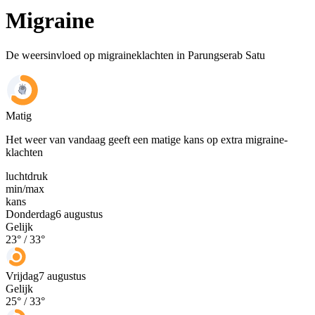
Migraine
De weersinvloed op migraineklachten in Parungserab Satu
Matig
Het weer van vandaag geeft een matige kans op extra migraine-
klachten
luchtdruk
min
/
max
kans
Donderdag
6 augustus
Gelijk
23
° /
33
°
Vrijdag
7 augustus
Gelijk
25
° /
33
°