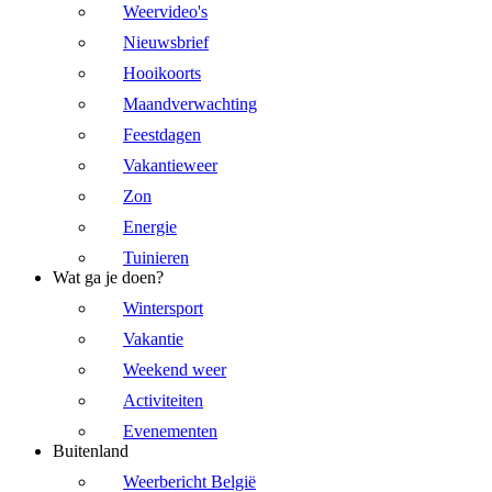
Weervideo's
Nieuwsbrief
Hooikoorts
Maandverwachting
Feestdagen
Vakantieweer
Zon
Energie
Tuinieren
Wat ga je doen?
Wintersport
Vakantie
Weekend weer
Activiteiten
Evenementen
Buitenland
Weerbericht België