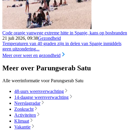
Code oranje vanwege extreme hitte in Spanje, kans op bosbranden
21 juli 2026, 09:38
Gezondheid
Temperaturen van 40 graden zijn in delen van Spanje inmiddels
geen uitzondering...
Meer over weer en gezondheid
Meer over Parungserab Satu
Alle weerinformatie voor Parungserab Satu
48-uurs weersverwachting
14-daagse weersverwachting
Neerslagradar
Zonkracht
Activiteiten
Klimaat
Vakantie