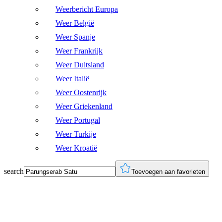
Weerbericht Europa
Weer België
Weer Spanje
Weer Frankrijk
Weer Duitsland
Weer Italië
Weer Oostenrijk
Weer Griekenland
Weer Portugal
Weer Turkije
Weer Kroatië
search
Toevoegen aan favorieten