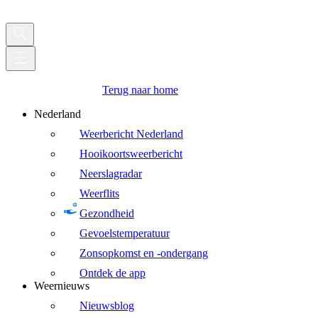
Terug naar home
Nederland
Weerbericht Nederland
Hooikoortsweerbericht
Neerslagradar
Weerflits
Gezondheid
Gevoelstemperatuur
Zonsopkomst en -ondergang
Ontdek de app
Weernieuws
Nieuwsblog