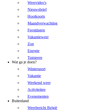
Weervideo's
Nieuwsbrief
Hooikoorts
Maandverwachting
Feestdagen
Vakantieweer
Zon
Energie
Tuinieren
Wat ga je doen?
Wintersport
Vakantie
Weekend weer
Activiteiten
Evenementen
Buitenland
Weerbericht België