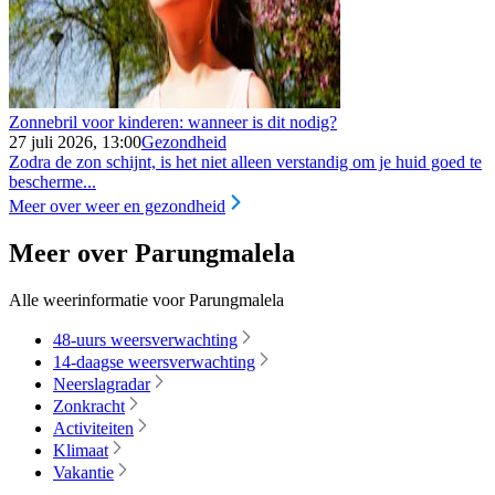
Zonnebril voor kinderen: wanneer is dit nodig?
27 juli 2026, 13:00
Gezondheid
Zodra de zon schijnt, is het niet alleen verstandig om je huid goed te
bescherme...
Meer over weer en gezondheid
Meer over Parungmalela
Alle weerinformatie voor Parungmalela
48-uurs weersverwachting
14-daagse weersverwachting
Neerslagradar
Zonkracht
Activiteiten
Klimaat
Vakantie