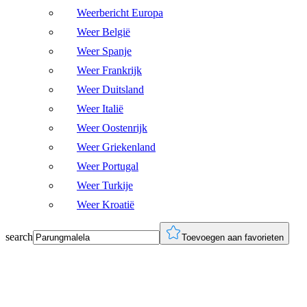
Weerbericht Europa
Weer België
Weer Spanje
Weer Frankrijk
Weer Duitsland
Weer Italië
Weer Oostenrijk
Weer Griekenland
Weer Portugal
Weer Turkije
Weer Kroatië
search
Toevoegen aan favorieten