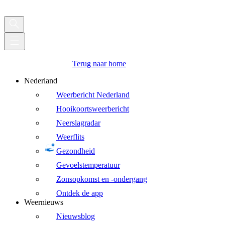
Terug naar home
Nederland
Weerbericht Nederland
Hooikoortsweerbericht
Neerslagradar
Weerflits
Gezondheid
Gevoelstemperatuur
Zonsopkomst en -ondergang
Ontdek de app
Weernieuws
Nieuwsblog