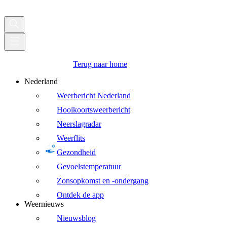
Terug naar home
Nederland
Weerbericht Nederland
Hooikoortsweerbericht
Neerslagradar
Weerflits
Gezondheid
Gevoelstemperatuur
Zonsopkomst en -ondergang
Ontdek de app
Weernieuws
Nieuwsblog