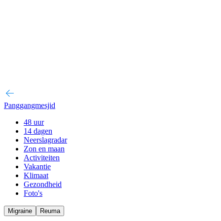
Panggangmesjid
48 uur
14 dagen
Neerslagradar
Zon en maan
Activiteiten
Vakantie
Klimaat
Gezondheid
Foto's
Migraine
Reuma