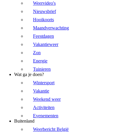
Weervideo's
Nieuwsbrief
Hooikoorts
Maandverwachting
Feestdagen
Vakantieweer
Zon
Energie
Tuinieren
Wat ga je doen?
Wintersport
Vakantie
Weekend weer
Activiteiten
Evenementen
Buitenland
Weerbericht België