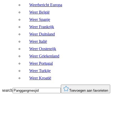
Weerbericht Europa
Weer België
Weer Spanje
Weer Frankrijk
Weer Duitsland
Weer Italië
Weer Oostenrijk
Weer Griekenland
Weer Portugal
Weer Turkije
Weer Kroatië
search
Toevoegen aan favorieten