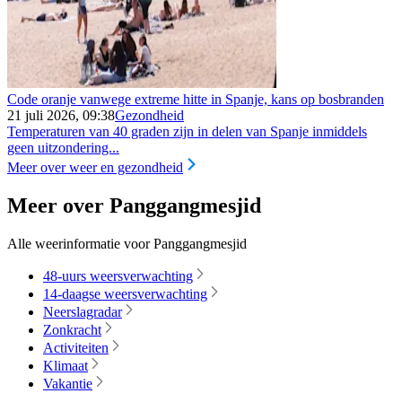
Code oranje vanwege extreme hitte in Spanje, kans op bosbranden
21 juli 2026, 09:38
Gezondheid
Temperaturen van 40 graden zijn in delen van Spanje inmiddels
geen uitzondering...
Meer over weer en gezondheid
Meer over Panggangmesjid
Alle weerinformatie voor Panggangmesjid
48-uurs weersverwachting
14-daagse weersverwachting
Neerslagradar
Zonkracht
Activiteiten
Klimaat
Vakantie