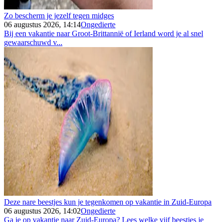
Zo bescherm je jezelf tegen midges
06 augustus 2026, 14:14
Ongedierte
Bij een vakantie naar Groot-Brittannië of Ierland word je al snel
gewaarschuwd v...
Deze nare beestjes kun je tegenkomen op vakantie in Zuid-Europa
06 augustus 2026, 14:02
Ongedierte
Ga je op vakantie naar Zuid-Europa? Lees welke vijf beestjes je