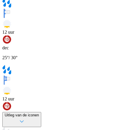
12
uur
dec
25
°
/
30
°
12
uur
Uitleg van de iconen