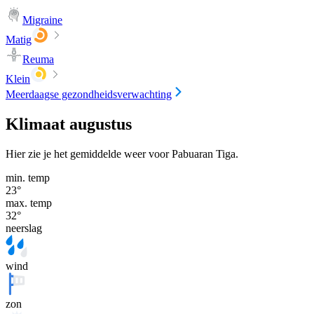
Migraine
Matig
Reuma
Klein
Meerdaagse gezondheidsverwachting
Klimaat augustus
Hier zie je het gemiddelde weer voor Pabuaran Tiga.
min. temp
23
°
max. temp
32
°
neerslag
wind
zon