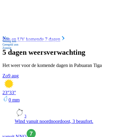
Nu
Zon en UV komende 7 dagen
Weinig zon
Geregeld zon
Zonnig
5 dagen weersverwachting
Het weer voor de komende dagen in Pabuaran Tiga
Zo
9 aug
23
°
33
°
0
mm
3
Wind vanuit noordnoordoost, 3 beaufort.
vanuit NNO