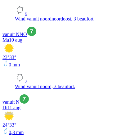
3
Wind vanuit noordnoordoost, 3 beaufort.
vanuit NNO
Ma
10 aug
23
°
33
°
0
mm
3
Wind vanuit noord, 3 beaufort.
vanuit N
Di
11 aug
24
°
33
°
0,3
mm