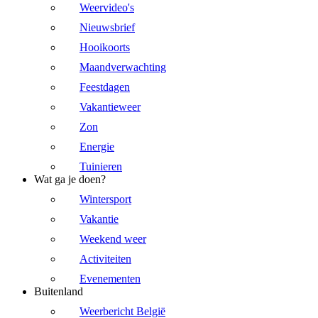
Weervideo's
Nieuwsbrief
Hooikoorts
Maandverwachting
Feestdagen
Vakantieweer
Zon
Energie
Tuinieren
Wat ga je doen?
Wintersport
Vakantie
Weekend weer
Activiteiten
Evenementen
Buitenland
Weerbericht België