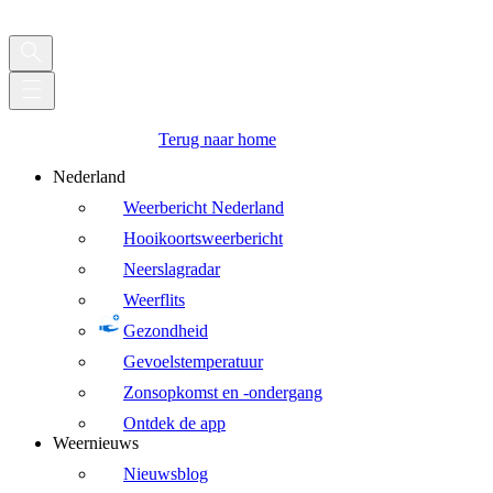
Terug naar home
Nederland
Weerbericht Nederland
Hooikoortsweerbericht
Neerslagradar
Weerflits
Gezondheid
Gevoelstemperatuur
Zonsopkomst en -ondergang
Ontdek de app
Weernieuws
Nieuwsblog