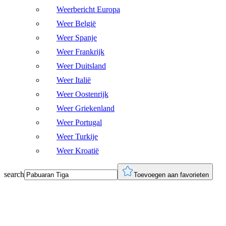
Weerbericht Europa
Weer België
Weer Spanje
Weer Frankrijk
Weer Duitsland
Weer Italië
Weer Oostenrijk
Weer Griekenland
Weer Portugal
Weer Turkije
Weer Kroatië
search
Toevoegen aan favorieten