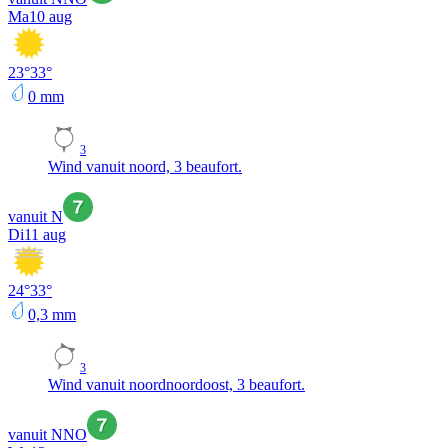
Ma
10 aug
23
°
33
°
0
mm
3
Wind vanuit noord, 3 beaufort.
vanuit N
Di
11 aug
24
°
33
°
0,3
mm
3
Wind vanuit noordnoordoost, 3 beaufort.
vanuit NNO