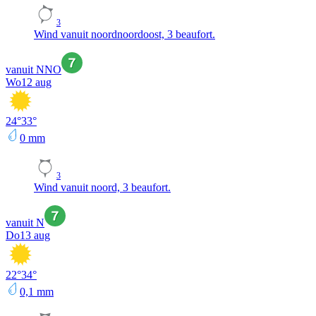
3
Wind vanuit noordnoordoost, 3 beaufort.
vanuit NNO
Wo
12 aug
24
°
33
°
0
mm
3
Wind vanuit noord, 3 beaufort.
vanuit N
Do
13 aug
22
°
34
°
0,1
mm