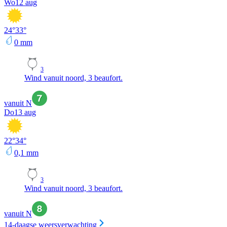
Wo
12 aug
24
°
33
°
0
mm
3
Wind vanuit noord, 3 beaufort.
vanuit N
Do
13 aug
22
°
34
°
0,1
mm
3
Wind vanuit noord, 3 beaufort.
vanuit N
14-daagse weersverwachting