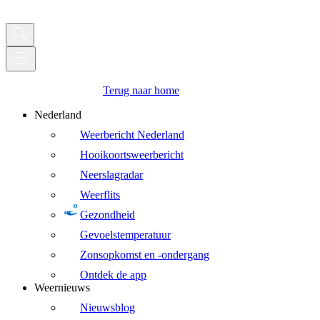
Terug naar home
Nederland
Weerbericht Nederland
Hooikoortsweerbericht
Neerslagradar
Weerflits
Gezondheid
Gevoelstemperatuur
Zonsopkomst en -ondergang
Ontdek de app
Weernieuws
Nieuwsblog