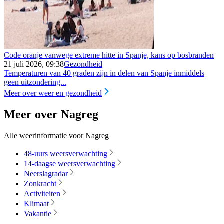
Code oranje vanwege extreme hitte in Spanje, kans op bosbranden
21 juli 2026, 09:38
Gezondheid
Temperaturen van 40 graden zijn in delen van Spanje inmiddels
geen uitzondering...
Meer over weer en gezondheid
Meer over Nagreg
Alle weerinformatie voor Nagreg
48-uurs weersverwachting
14-daagse weersverwachting
Neerslagradar
Zonkracht
Activiteiten
Klimaat
Vakantie