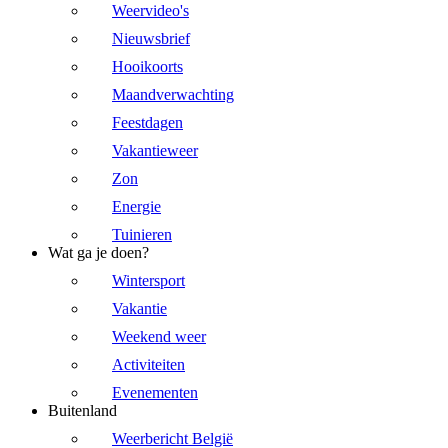
Weervideo's
Nieuwsbrief
Hooikoorts
Maandverwachting
Feestdagen
Vakantieweer
Zon
Energie
Tuinieren
Wat ga je doen?
Wintersport
Vakantie
Weekend weer
Activiteiten
Evenementen
Buitenland
Weerbericht België