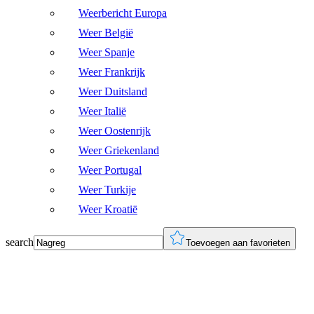
Weerbericht Europa
Weer België
Weer Spanje
Weer Frankrijk
Weer Duitsland
Weer Italië
Weer Oostenrijk
Weer Griekenland
Weer Portugal
Weer Turkije
Weer Kroatië
search
Toevoegen aan favorieten