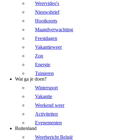
Weervideo's
Nieuwsbrief
Hooikoorts
Maandverwachting
Feestdagen
Vakantieweer
Zon
Energie
Tuinieren
Wat ga je doen?
Wintersport
Vakantie
Weekend weer
Activiteiten
Evenementen
Buitenland
Weerbericht België