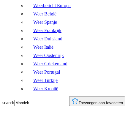
Weerbericht Europa
Weer België
Weer Spanje
Weer Frankrijk
Weer Duitsland
Weer Italië
Weer Oostenrijk
Weer Griekenland
Weer Portugal
Weer Turkije
Weer Kroatië
search
Toevoegen aan favorieten