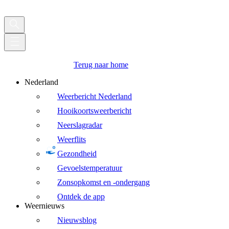
Terug naar home
Nederland
Weerbericht Nederland
Hooikoortsweerbericht
Neerslagradar
Weerflits
Gezondheid
Gevoelstemperatuur
Zonsopkomst en -ondergang
Ontdek de app
Weernieuws
Nieuwsblog