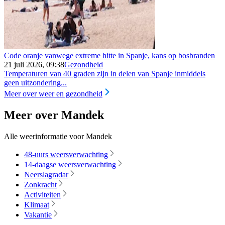
Code oranje vanwege extreme hitte in Spanje, kans op bosbranden
21 juli 2026, 09:38
Gezondheid
Temperaturen van 40 graden zijn in delen van Spanje inmiddels
geen uitzondering...
Meer over weer en gezondheid
Meer over Mandek
Alle weerinformatie voor Mandek
48-uurs weersverwachting
14-daagse weersverwachting
Neerslagradar
Zonkracht
Activiteiten
Klimaat
Vakantie