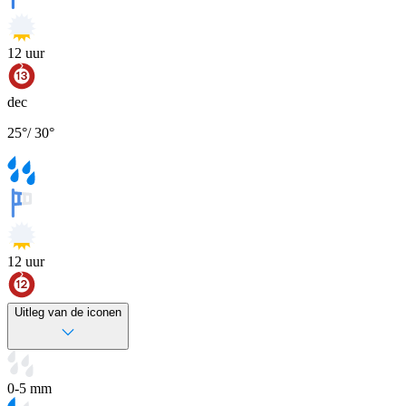
12
uur
dec
25
°
/
30
°
12
uur
Uitleg van de iconen
0-5 mm