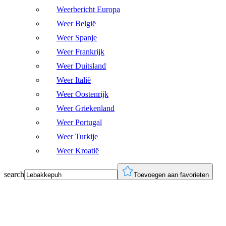
Weerbericht Europa
Weer België
Weer Spanje
Weer Frankrijk
Weer Duitsland
Weer Italië
Weer Oostenrijk
Weer Griekenland
Weer Portugal
Weer Turkije
Weer Kroatië
search
Toevoegen aan favorieten