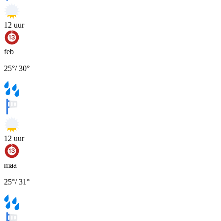
12
uur
feb
25
°
/
30
°
12
uur
maa
25
°
/
31
°