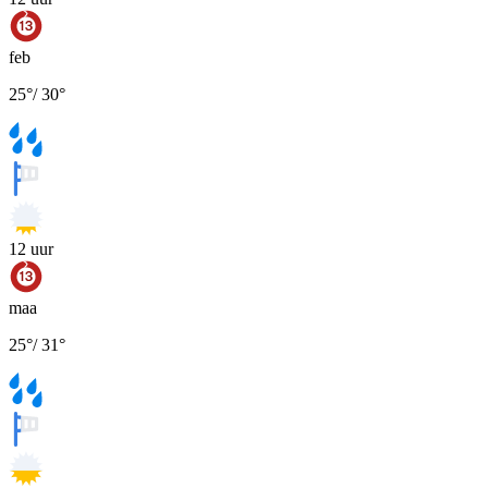
feb
25
°
/
30
°
12
uur
maa
25
°
/
31
°