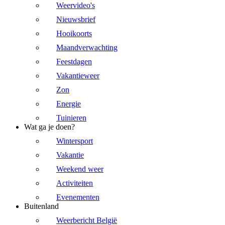
Weervideo's
Nieuwsbrief
Hooikoorts
Maandverwachting
Feestdagen
Vakantieweer
Zon
Energie
Tuinieren
Wat ga je doen?
Wintersport
Vakantie
Weekend weer
Activiteiten
Evenementen
Buitenland
Weerbericht België