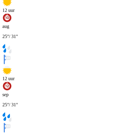
12
uur
aug
25
°
/
31
°
12
uur
sep
25
°
/
31
°