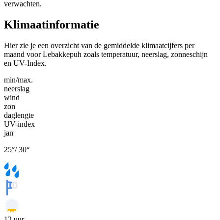
verwachten.
Klimaatinformatie
Hier zie je een overzicht van de gemiddelde klimaatcijfers per
maand voor Lebakkepuh zoals temperatuur, neerslag, zonneschijn
en UV-Index.
min/max.
neerslag
wind
zon
daglengte
UV-index
jan
25
°
/
30
°
12
uur