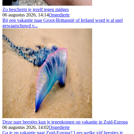
Zo bescherm je jezelf tegen midges
06 augustus 2026, 14:14
Ongedierte
Bij een vakantie naar Groot-Brittannië of Ierland word je al snel
gewaarschuwd v...
Deze nare beestjes kun je tegenkomen op vakantie in Zuid-Europa
06 augustus 2026, 14:02
Ongedierte
Ga je op vakantie naar Zuid-Europa? Lees welke vijf beestjes je