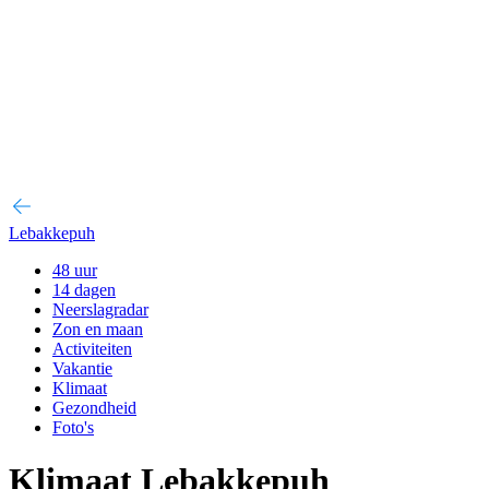
Lebakkepuh
48 uur
14 dagen
Neerslagradar
Zon en maan
Activiteiten
Vakantie
Klimaat
Gezondheid
Foto's
Klimaat Lebakkepuh