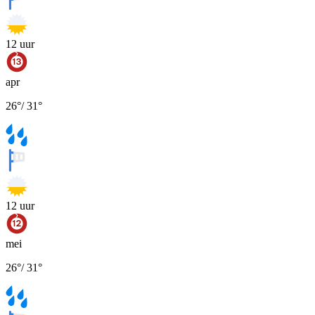
12
uur
apr
26
°
/
31
°
12
uur
mei
26
°
/
31
°