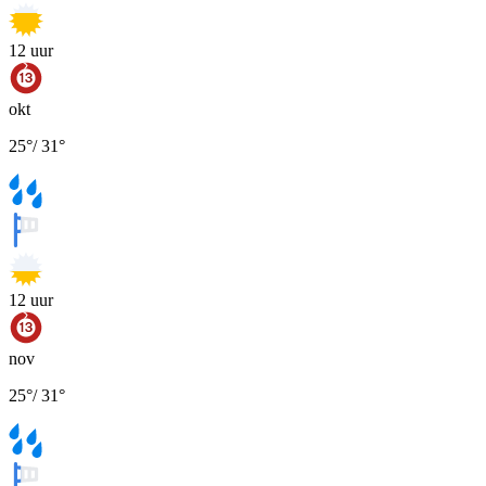
12
uur
okt
25
°
/
31
°
12
uur
nov
25
°
/
31
°