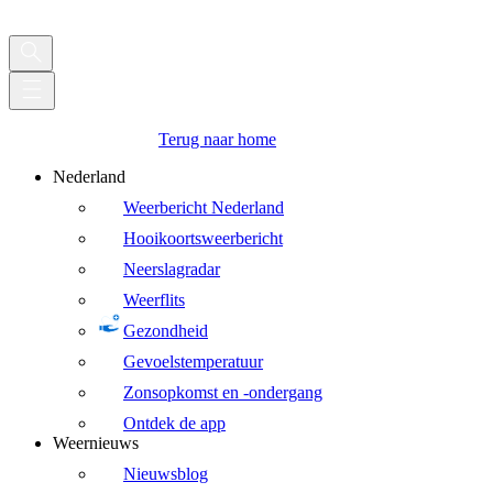
Terug naar home
Nederland
Weerbericht Nederland
Hooikoortsweerbericht
Neerslagradar
Weerflits
Gezondheid
Gevoelstemperatuur
Zonsopkomst en -ondergang
Ontdek de app
Weernieuws
Nieuwsblog