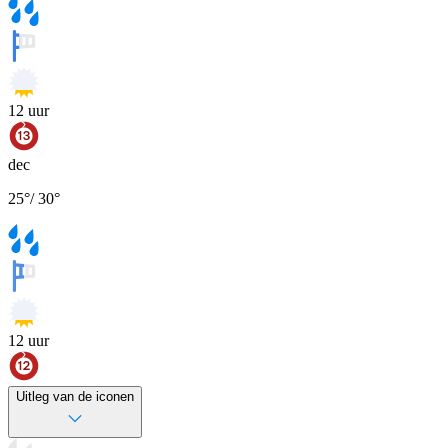
12
uur
dec
25
°
/
30
°
12
uur
Uitleg van de iconen