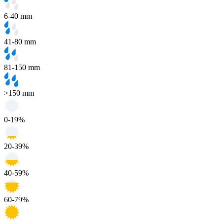
6-40 mm
41-80 mm
81-150 mm
>150 mm
0-19%
20-39%
40-59%
60-79%