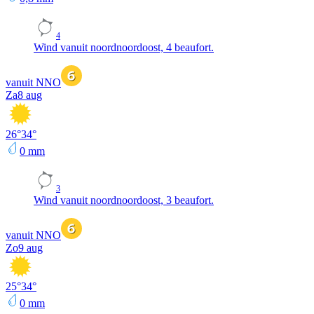
4
Wind vanuit noordnoordoost, 4 beaufort.
vanuit NNO
Za
8 aug
26
°
34
°
0
mm
3
Wind vanuit noordnoordoost, 3 beaufort.
vanuit NNO
Zo
9 aug
25
°
34
°
0
mm