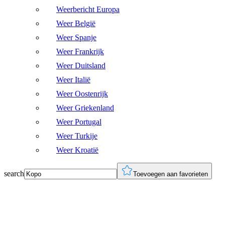
Weerbericht Europa
Weer België
Weer Spanje
Weer Frankrijk
Weer Duitsland
Weer Italië
Weer Oostenrijk
Weer Griekenland
Weer Portugal
Weer Turkije
Weer Kroatië
search
Toevoegen aan favorieten