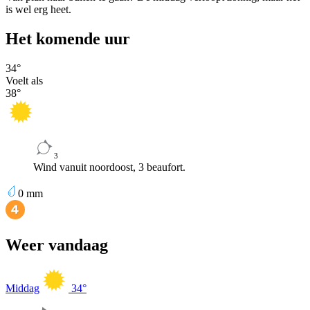
is wel erg heet.
Het komende uur
34
°
Voelt als
38
°
3
Wind vanuit noordoost, 3 beaufort.
0
mm
Weer vandaag
Middag
34
°