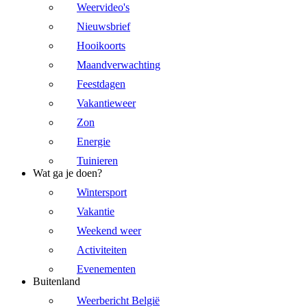
Weervideo's
Nieuwsbrief
Hooikoorts
Maandverwachting
Feestdagen
Vakantieweer
Zon
Energie
Tuinieren
Wat ga je doen?
Wintersport
Vakantie
Weekend weer
Activiteiten
Evenementen
Buitenland
Weerbericht België