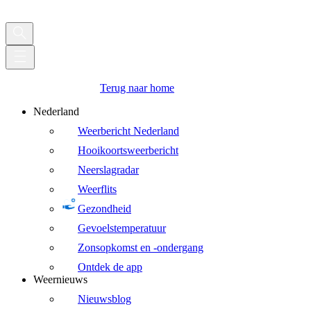
Terug naar home
Nederland
Weerbericht Nederland
Hooikoortsweerbericht
Neerslagradar
Weerflits
Gezondheid
Gevoelstemperatuur
Zonsopkomst en -ondergang
Ontdek de app
Weernieuws
Nieuwsblog