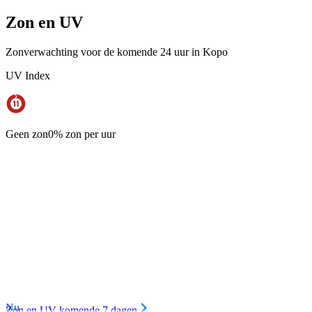
Zon en UV
Zonverwachting voor de komende 24 uur in Kopo
UV Index
Geen zon
0% zon per uur
Nu
Zon en UV komende 7 dagen