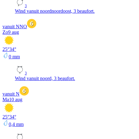
3
Wind vanuit noordnoordoost, 3 beaufort.
vanuit NNO
Zo
9 aug
25
°
34
°
0
mm
3
Wind vanuit noord, 3 beaufort.
vanuit N
Ma
10 aug
25
°
34
°
0,4
mm