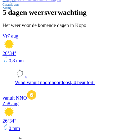
Weinig zon
Geregeld zon
Zonnig
5 dagen weersverwachting
Het weer voor de komende dagen in Kopo
Vr
7 aug
26
°
34
°
0,8
mm
4
Wind vanuit noordnoordoost, 4 beaufort.
vanuit NNO
Za
8 aug
26
°
34
°
0
mm