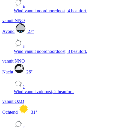
4
Wind vanuit noordnoordoost, 4 beaufort.
vanuit NNO
Avond
27
°
3
Wind vanuit noordnoordoost, 3 beaufort.
vanuit NNO
Nacht
26
°
2
Wind vanuit zuidoost, 2 beaufort.
vanuit OZO
Ochtend
31
°
2