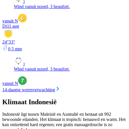
3
Wind vanuit noord, 3 beaufort.
vanuit N
Di
11 aug
24
°
33
°
0,5
mm
3
Wind vanuit noord, 3 beaufort.
vanuit N
14-daagse weersverwachting
Klimaat Indonesië
Indonesië ligt tussen Maleisië en Australië en bestaat uit 992
bewoonde eilanden. Het klimaat is tropisch: benauwd en warm. Het
kan ontzettend hard regenen; een gratis massagedouche is zo