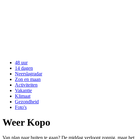
48 uur
14 dagen
Neerslagradar
Zon en maan
Activiteiten
Vakantie
Klimaat
Gezondheid
Foto's
Weer Kopo
Van plan naar buiten te gaan? De middag verloopt zonnig, maar het