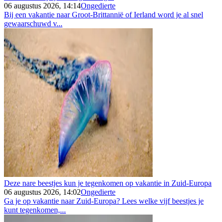
06 augustus 2026, 14:14
Ongedierte
Bij een vakantie naar Groot-Brittannië of Ierland word je al snel
gewaarschuwd v...
Deze nare beestjes kun je tegenkomen op vakantie in Zuid-Europa
06 augustus 2026, 14:02
Ongedierte
Ga je op vakantie naar Zuid-Europa? Lees welke vijf beestjes je
kunt tegenkomen,...