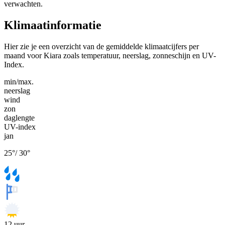
verwachten.
Klimaatinformatie
Hier zie je een overzicht van de gemiddelde klimaatcijfers per
maand voor Kiara zoals temperatuur, neerslag, zonneschijn en UV-
Index.
min/max.
neerslag
wind
zon
daglengte
UV-index
jan
25
°
/
30
°
12
uur