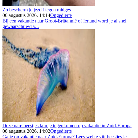
Zo bescherm je jezelf tegen midges
06 augustus 2026, 14:14
Ongedierte
Bij een vakantie naar Groot-Brittannië of Ierland word je al snel
gewaarschuwd v...
Deze nare beestjes kun je tegenkomen op vakantie in Zuid-Europa
06 augustus 2026, 14:02
Ongedierte
Ga je op vakantie naar Zuid-Europa? Lees welke vijf beestjes je