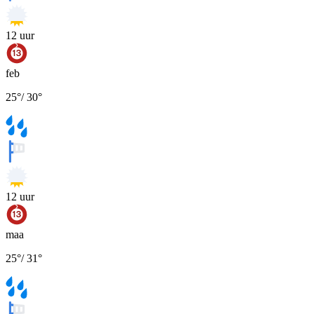
12
uur
feb
25
°
/
30
°
12
uur
maa
25
°
/
31
°