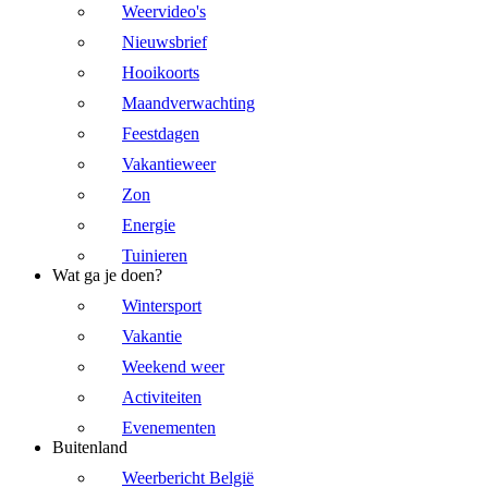
Weervideo's
Nieuwsbrief
Hooikoorts
Maandverwachting
Feestdagen
Vakantieweer
Zon
Energie
Tuinieren
Wat ga je doen?
Wintersport
Vakantie
Weekend weer
Activiteiten
Evenementen
Buitenland
Weerbericht België