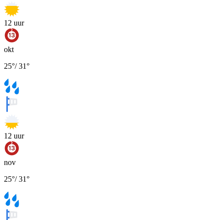
12
uur
okt
25
°
/
31
°
12
uur
nov
25
°
/
31
°