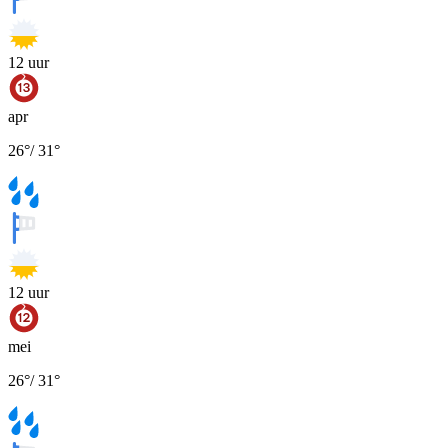
12
uur
apr
26
°
/
31
°
12
uur
mei
26
°
/
31
°