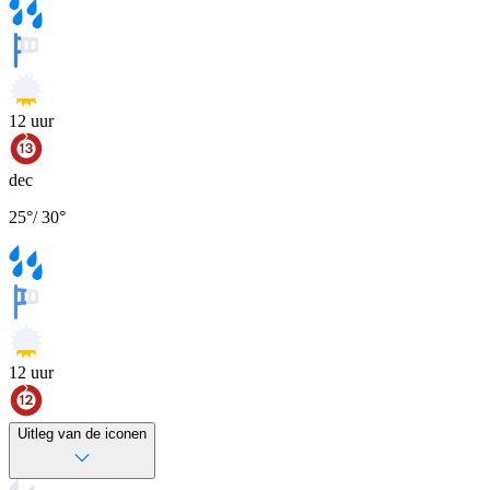
12
uur
dec
25
°
/
30
°
12
uur
Uitleg van de iconen