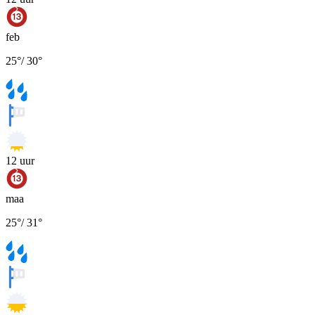
feb
25
°
/
30
°
12
uur
maa
25
°
/
31
°