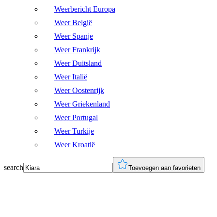
Weerbericht Europa
Weer België
Weer Spanje
Weer Frankrijk
Weer Duitsland
Weer Italië
Weer Oostenrijk
Weer Griekenland
Weer Portugal
Weer Turkije
Weer Kroatië
search
Toevoegen aan favorieten