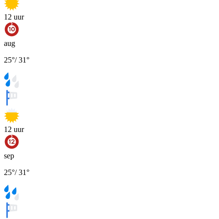
12
uur
aug
25
°
/
31
°
12
uur
sep
25
°
/
31
°