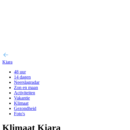
Kiara
48 uur
14 dagen
Neerslagradar
Zon en maan
Activiteiten
Vakantie
Klimaat
Gezondheid
Foto's
Klimaat Kiara