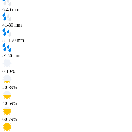
6-40 mm
41-80 mm
81-150 mm
>150 mm
0-19%
20-39%
40-59%
60-79%