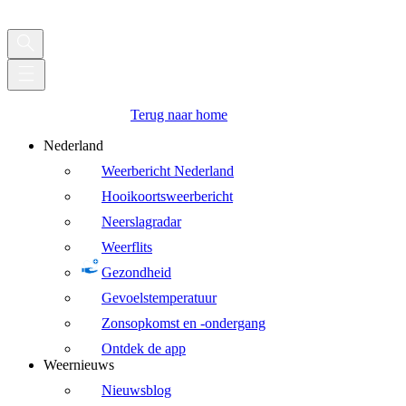
Terug naar home
Nederland
Weerbericht Nederland
Hooikoortsweerbericht
Neerslagradar
Weerflits
Gezondheid
Gevoelstemperatuur
Zonsopkomst en -ondergang
Ontdek de app
Weernieuws
Nieuwsblog