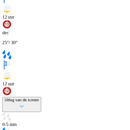
12
uur
dec
25
°
/
30
°
12
uur
Uitleg van de iconen
0-5 mm