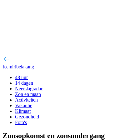
Kemiribelakang
48 uur
14 dagen
Neerslagradar
Zon en maan
Activiteiten
Vakantie
Klimaat
Gezondheid
Foto's
Zonsopkomst en zonsondergang