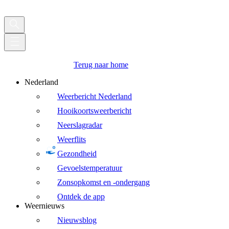
Terug naar home
Nederland
Weerbericht Nederland
Hooikoortsweerbericht
Neerslagradar
Weerflits
Gezondheid
Gevoelstemperatuur
Zonsopkomst en -ondergang
Ontdek de app
Weernieuws
Nieuwsblog