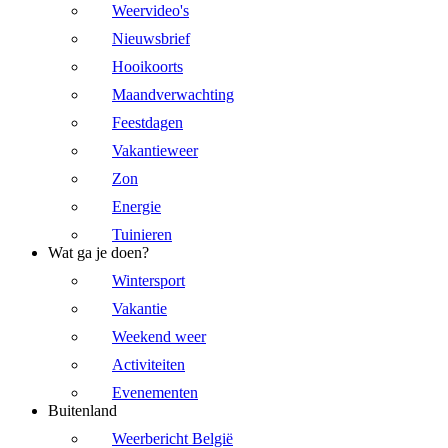
Weervideo's
Nieuwsbrief
Hooikoorts
Maandverwachting
Feestdagen
Vakantieweer
Zon
Energie
Tuinieren
Wat ga je doen?
Wintersport
Vakantie
Weekend weer
Activiteiten
Evenementen
Buitenland
Weerbericht België