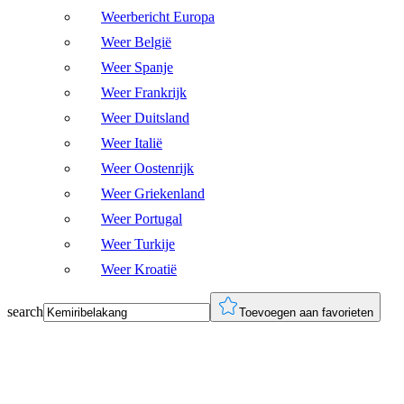
Weerbericht Europa
Weer België
Weer Spanje
Weer Frankrijk
Weer Duitsland
Weer Italië
Weer Oostenrijk
Weer Griekenland
Weer Portugal
Weer Turkije
Weer Kroatië
search
Toevoegen aan favorieten